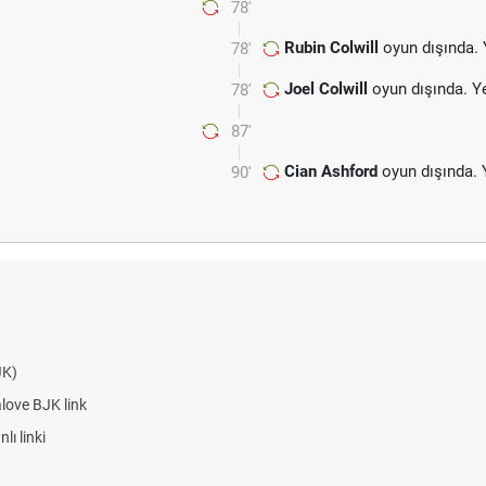
78'
Rubin Colwill
oyun dışında.
78'
Joel Colwill
oyun dışında. Y
78'
87'
Cian Ashford
oyun dışında. 
90'
BJK link
ki