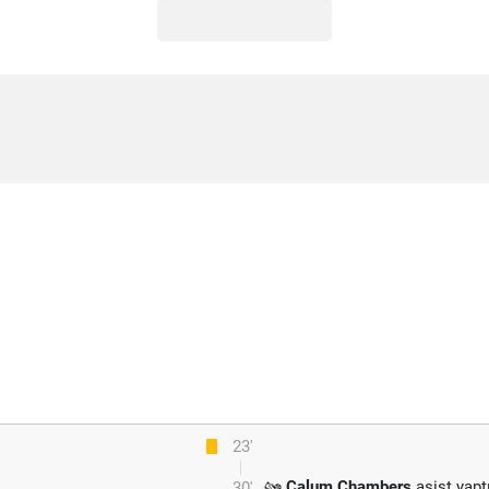
23'
Calum Chambers
asist yaptı
30'