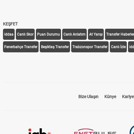
KEŞFET
iddaa
Canlı Skor
Puan Durumu
Canlı Anlatım
At Yarışı
Transfer Haberler
Fenerbahçe Transfer
Beşiktaş Transfer
Trabzonspor Transfer
Canlı İzle
id
Bize Ulaşın
Künye
Kariye