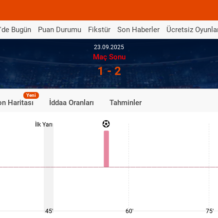
'de Bugün
Puan Durumu
Fikstür
Son Haberler
Ücretsiz Oyunla
23.09.2025
Maç Sonu
1 - 2
Yeni
n Haritası
İddaa Oranları
Tahminler
İlk Yarı
45'
60'
75'