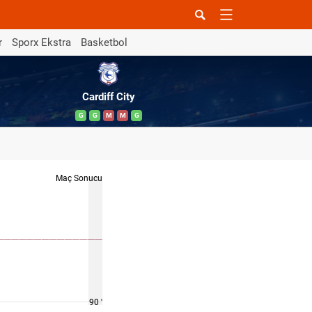
r
Sporx Ekstra
Basketbol
Cardiff City
G
G
M
M
G
Maç Sonucu
90 '