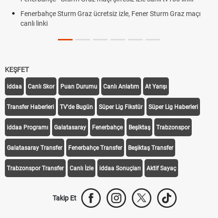
Fenerbahçe Sturm Graz ücretsiz izle, Fener Sturm Graz maçı
canlı linki
KEŞFET
iddaa
Canlı Skor
Puan Durumu
Canlı Anlatım
At Yarışı
Transfer Haberleri
TV'de Bugün
Süper Lig Fikstür
Süper Lig Haberleri
iddaa Programı
Galatasaray
Fenerbahçe
Beşiktaş
Trabzonspor
Galatasaray Transfer
Fenerbahçe Transfer
Beşiktaş Transfer
Trabzonspor Transfer
Canlı İzle
iddaa Sonuçları
Aktif Sayaç
Takip Et