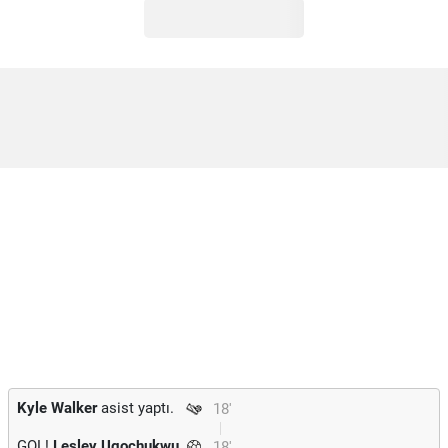
Kyle Walker
asist yaptı.
18'
GOL!
Lesley Ugochukwu
18'