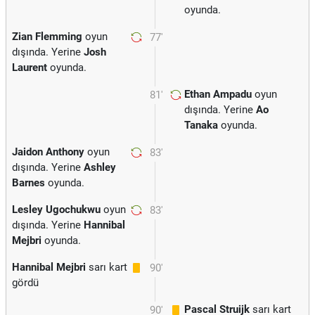
oyunda.
Zian Flemming
oyun
77'
dışında. Yerine
Josh
Laurent
oyunda.
Ethan Ampadu
oyun
81'
dışında. Yerine
Ao
Tanaka
oyunda.
Jaidon Anthony
oyun
83'
dışında. Yerine
Ashley
Barnes
oyunda.
Lesley Ugochukwu
oyun
83'
dışında. Yerine
Hannibal
Mejbri
oyunda.
Hannibal Mejbri
sarı kart
90'
gördü
Pascal Struijk
sarı kart
90'