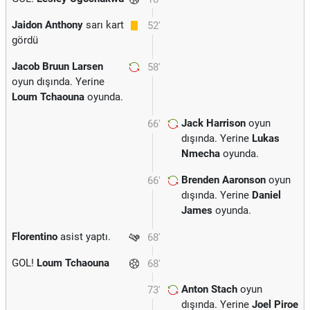
Jaidon Anthony
sarı kart
52'
gördü
Jacob Bruun Larsen
58'
oyun dışında. Yerine
Loum Tchaouna
oyunda.
Jack Harrison
oyun
66'
dışında. Yerine
Lukas
Nmecha
oyunda.
Brenden Aaronson
oyun
66'
dışında. Yerine
Daniel
James
oyunda.
Florentino
asist yaptı.
68'
GOL!
Loum Tchaouna
68'
Anton Stach
oyun
73'
dışında. Yerine
Joel Piroe