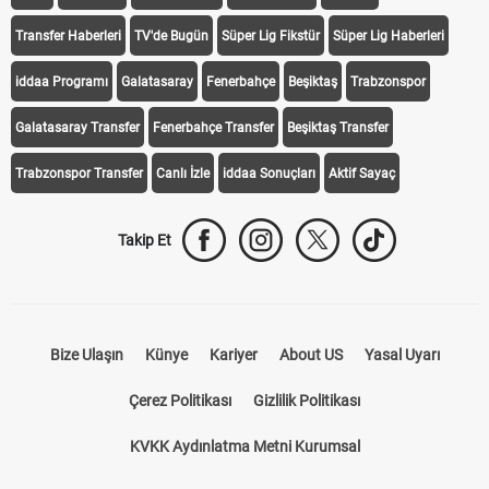
Transfer Haberleri
TV'de Bugün
Süper Lig Fikstür
Süper Lig Haberleri
iddaa Programı
Galatasaray
Fenerbahçe
Beşiktaş
Trabzonspor
Galatasaray Transfer
Fenerbahçe Transfer
Beşiktaş Transfer
Trabzonspor Transfer
Canlı İzle
iddaa Sonuçları
Aktif Sayaç
Takip Et
Bize Ulaşın
Künye
Kariyer
About US
Yasal Uyarı
Çerez Politikası
Gizlilik Politikası
KVKK Aydınlatma Metni Kurumsal