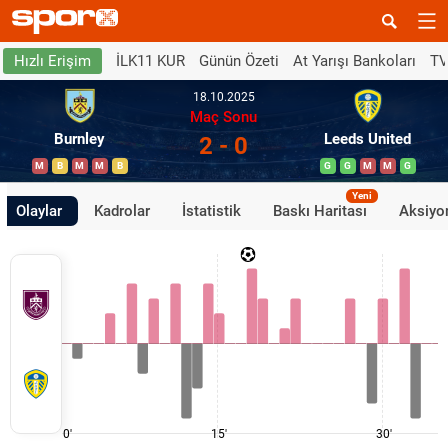
İLK11 KUR
Günün Özeti
At Yarışı Bankoları
TV
Hızlı Erişim
18.10.2025
Maç Sonu
Burnley
Leeds United
2 - 0
M
B
M
M
B
G
G
M
M
G
Yeni
Olaylar
Kadrolar
İstatistik
Baskı Haritası
Aksiyon
0'
15'
30'