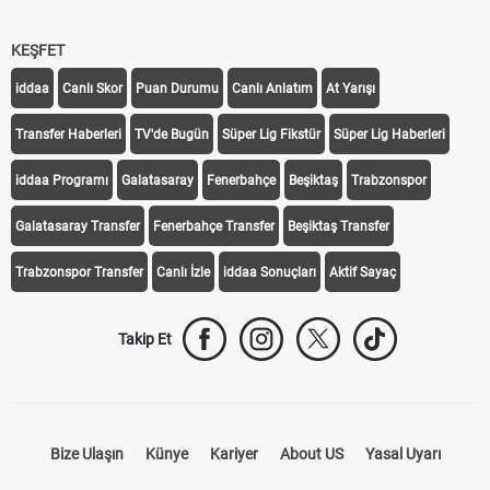
KEŞFET
iddaa
Canlı Skor
Puan Durumu
Canlı Anlatım
At Yarışı
Transfer Haberleri
TV'de Bugün
Süper Lig Fikstür
Süper Lig Haberleri
iddaa Programı
Galatasaray
Fenerbahçe
Beşiktaş
Trabzonspor
Galatasaray Transfer
Fenerbahçe Transfer
Beşiktaş Transfer
Trabzonspor Transfer
Canlı İzle
iddaa Sonuçları
Aktif Sayaç
Takip Et
Bize Ulaşın
Künye
Kariyer
About US
Yasal Uyarı