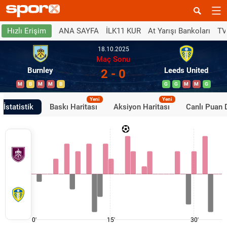
ANA SAYFA
İLK11 KUR
At Yarışı Bankoları
TV
Hızlı Erişim
18.10.2025
Maç Sonu
Burnley
Leeds United
2 - 0
M
B
M
M
B
G
G
M
M
G
Yeni
Yeni
İstatistik
Baskı Haritası
Aksiyon Haritası
Canlı Puan
0'
15'
30'