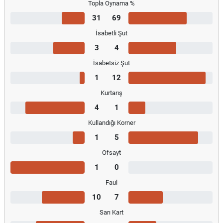
Topla Oynama %
31
69
İsabetli Şut
3
4
İsabetsiz Şut
1
12
Kurtarış
4
1
Kullandığı Korner
1
5
Ofsayt
1
0
Faul
10
7
Sarı Kart