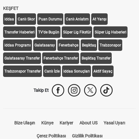
KEŞFET
iddaa
Canlı Skor
Puan Durumu
Canlı Anlatım
At Yarışı
Transfer Haberleri
TV'de Bugün
Süper Lig Fikstür
Süper Lig Haberleri
iddaa Programı
Galatasaray
Fenerbahçe
Beşiktaş
Trabzonspor
Galatasaray Transfer
Fenerbahçe Transfer
Beşiktaş Transfer
Trabzonspor Transfer
Canlı İzle
iddaa Sonuçları
Aktif Sayaç
Takip Et
Bize Ulaşın
Künye
Kariyer
About US
Yasal Uyarı
Çerez Politikası
Gizlilik Politikası