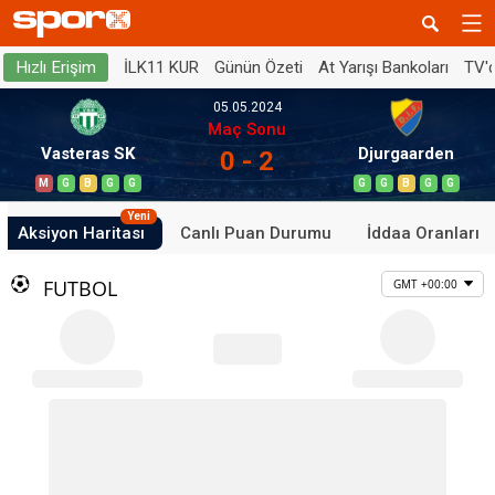
İLK11 KUR
Günün Özeti
At Yarışı Bankoları
TV'
Hızlı Erişim
05.05.2024
Maç Sonu
Vasteras SK
Djurgaarden
0 - 2
M
G
B
G
G
G
G
B
G
G
Yeni
Aksiyon Haritası
Canlı Puan Durumu
İddaa Oranları
FUTBOL
GMT +00:00