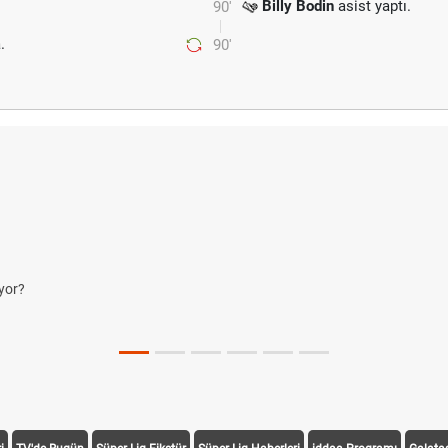
Billy Bodin
asist yaptı.
90'
.
90'
yor?