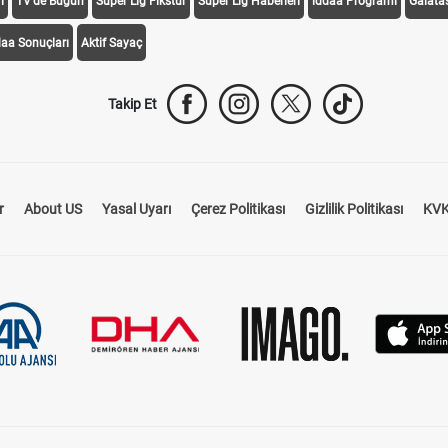
i
TV'de Bugün
Süper Lig Fikstür
Süper Lig Haberleri
iddaa Programı
Galata
daa Sonuçları
Aktif Sayaç
Takip Et
r
About US
Yasal Uyarı
Çerez Politikası
Gizlilik Politikası
KVK