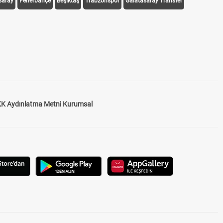
saray
Fenerbahçe
Beşiktaş
Trabzonspor
Galatasaray Transfer
K Aydınlatma Metni Kurumsal