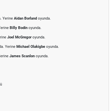
. Yerine
Aidan Borland
oyunda.
Yerine
Billy Bodin
oyunda.
erine
Joel McGregor
oyunda.
da. Yerine
Michael Olakigbe
oyunda.
Yerine
James Scanlon
oyunda.
dü