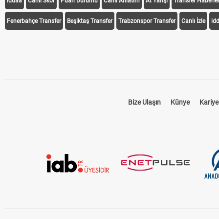
iddaa
Canlı Skor
Puan Durumu
Canlı Anlatım
At Yarışı
Transfer Haberler
Fenerbahçe Transfer
Beşiktaş Transfer
Trabzonspor Transfer
Canlı İzle
id
Bize Ulaşın
Künye
Kariye