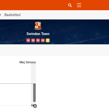
r
Basketbol
Swindon Town
M
M
M
M
B
Maç Sonucu
90 '