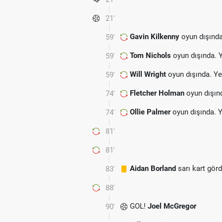
21'
Gavin Kilkenny
oyun dışında
59'
Tom Nichols
oyun dışında. 
59'
Will Wright
oyun dışında. Y
59'
Fletcher Holman
oyun dışın
74'
Ollie Palmer
oyun dışında. 
74'
81'
81'
Aidan Borland
sarı kart gör
83'
88'
GOL!
Joel McGregor
90'