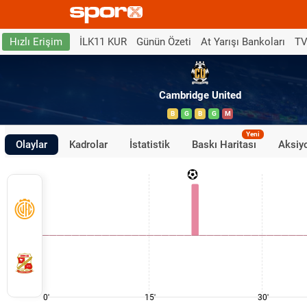
İLK11 KUR
Günün Özeti
At Yarışı Bankoları
TV
Hızlı Erişim
Cambridge United
B
G
B
G
M
Yeni
Olaylar
Kadrolar
İstatistik
Baskı Haritası
Aksiyo
0'
15'
30'