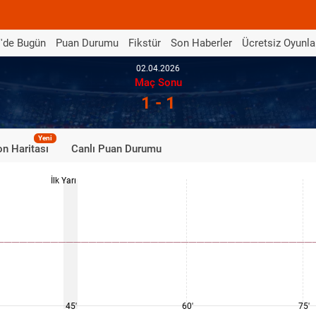
'de Bugün
Puan Durumu
Fikstür
Son Haberler
Ücretsiz Oyunla
02.04.2026
Maç Sonu
1 - 1
Yeni
n Haritası
Canlı Puan Durumu
İlk Yarı
45'
60'
75'