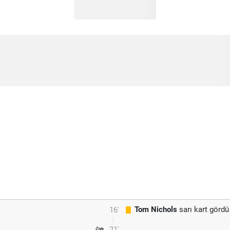
Tom Nichols
sarı kart gördü
16'
21'