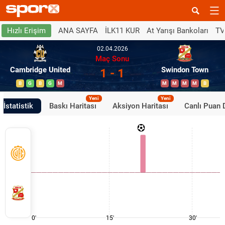
ANA SAYFA
İLK11 KUR
At Yarışı Bankoları
TV
Hızlı Erişim
02.04.2026
Maç Sonu
Cambridge United
Swindon Town
1 - 1
B
G
B
G
M
M
M
M
M
B
Yeni
Yeni
İstatistik
Baskı Haritası
Aksiyon Haritası
Canlı Puan
0'
15'
30'