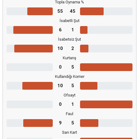
Topla Oynama %
55
45
İsabetli Şut
6
1
İsabetsiz Şut
10
2
Kurtarış
0
5
Kullandığı Korner
10
5
Ofsayt
0
1
Faul
9
5
Sarı Kart