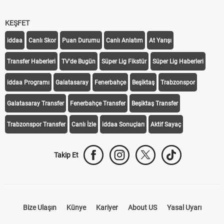
KEŞFET
iddaa
Canlı Skor
Puan Durumu
Canlı Anlatım
At Yarışı
Transfer Haberleri
TV'de Bugün
Süper Lig Fikstür
Süper Lig Haberleri
iddaa Programı
Galatasaray
Fenerbahçe
Beşiktaş
Trabzonspor
Galatasaray Transfer
Fenerbahçe Transfer
Beşiktaş Transfer
Trabzonspor Transfer
Canlı İzle
iddaa Sonuçları
Aktif Sayaç
Takip Et
Bize Ulaşın
Künye
Kariyer
About US
Yasal Uyarı