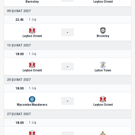
Barnsley
Leyton Orient
09 ŞUBAT 2027
22.45
1. Lig
-
Leyton Orient
Bromley
13 ŞUBAT 2027
18.00
1. Lig
-
Leyton Orient
Luton Town
20 ŞUBAT 2027
18.00
1. Lig
-
Wycombe Wanderers
Leyton Orient
27 ŞUBAT 2027
18.00
1. Lig