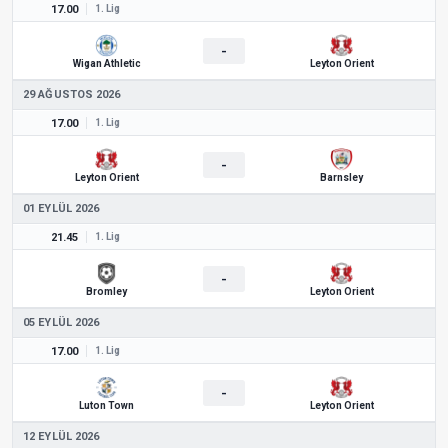
17.00
1. Lig
-
Wigan Athletic
Leyton Orient
29 AĞUSTOS 2026
17.00
1. Lig
-
Leyton Orient
Barnsley
01 EYLÜL 2026
21.45
1. Lig
-
Bromley
Leyton Orient
05 EYLÜL 2026
17.00
1. Lig
-
Luton Town
Leyton Orient
12 EYLÜL 2026