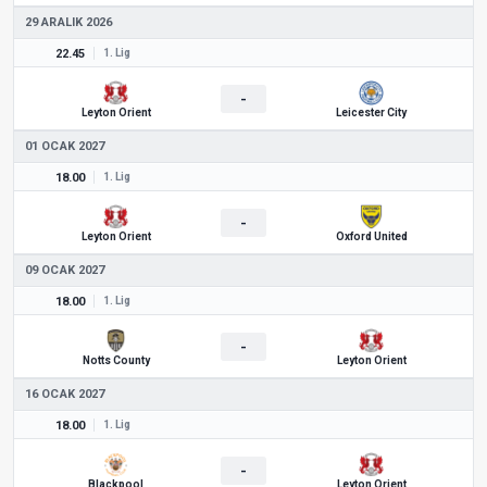
29 ARALIK 2026
22.45
1. Lig
-
Leyton Orient
Leicester City
01 OCAK 2027
18.00
1. Lig
-
Leyton Orient
Oxford United
09 OCAK 2027
18.00
1. Lig
-
Notts County
Leyton Orient
16 OCAK 2027
18.00
1. Lig
-
Blackpool
Leyton Orient