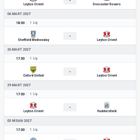
-
Leyton Orient
Doncaster Rovers
06 MART 2027
18.00
1. Lig
-
Sheffield Wednesday
Leyton Orient
26 MART 2027
17.00
1. Lig
-
Oxford United
Leyton Orient
29 MART 2027
17.00
1. Lig
-
Leyton Orient
Huddersfield
03 NISAN 2027
17.00
1. Lig