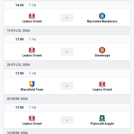
14.30
1. Lig
-
Leyton Orient
Wycombe Wanderers
19 EYLÜL 2026
17.00
1. Lig
-
Leyton Orient
Stevenage
26 EYLÜL 2026
17.00
1. Lig
-
Mansfield Town
Leyton Orient
03 EKIM 2026
17.00
1. Lig
-
Leyton Orient
Plymouth Argyle
10 EKIM 2026