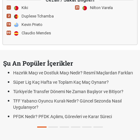
Cezalı / Sakat Bilgileri
Kiki
Nilton Varela
-
25
Duplexe Tchamba
2
Kevin Prieto
19
Claudio Mendes
99
Şu An Popüler İçerikler
Hazırlık Maçı ve Dostluk Maçı Nedir? Resmî Maçlardan Farkları
Süper Lig Kaç Hafta ve Toplam Kaç Maç Oynanır?
Türkiye'de Transfer Dönemi Ne Zaman Başlıyor ve Bitiyor?
TFF Yabancı Oyuncu Kuralı Nedir? Güncel Sezonda Nasıl
Uygulanıyor?
PFDK Nedir? PFDK Açılımı, Görevleri ve Karar Süreci