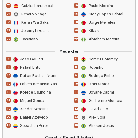
Gaizka Larrazabal
Paulo Moreira
72
19
Renato Nhaga
Sidny Lopes Cabral
74
55
Kelian Wa Saka
Jorge Meireles
7
18
Jeremy Livolant
Kikas
29
98
Cassiano
Abraham Marcus
90
99
Yedekler
Joao Goulart
Semeu Commey
4
4
Rafael Brito
Robinho
8
8
Dailon Rocha Livramento
Rodrigo Pinho
10
9
Fahem Benaissa-Yahia
Ianis Stoica
12
10
Korede Osundina
Jovane Cabral
13
11
Miguel Sousa
Guilherme Montoia
14
21
Xander Severina
David Grilo
17
22
Daniel Azevedo
Alex Sola
22
63
Sebastian Perez
Alisson Jesus
42
80