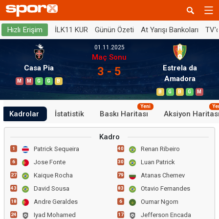
İLK11 KUR
Günün Özeti
At Yarışı Bankoları
TV'
Hızlı Erişim
01.11.2025
Maç Sonu
Casa Pia
Estrela da
3 - 5
Amadora
M
M
G
G
B
B
G
B
G
M
Yeni
Ye
Kadrolar
İstatistik
Baskı Haritası
Aksiyon Haritas
Kadro
Patrick Sequeira
Renan Ribeiro
1
40
Jose Fonte
Luan Patrick
6
30
Kaique Rocha
Atanas Chernev
27
79
David Sousa
Otavio Fernandes
43
83
Andre Geraldes
Oumar Ngom
18
6
Iyad Mohamed
Jefferson Encada
24
17