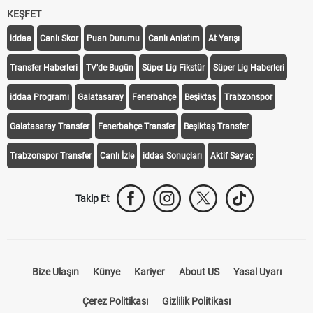
KEŞFET
iddaa
Canlı Skor
Puan Durumu
Canlı Anlatım
At Yarışı
Transfer Haberleri
TV'de Bugün
Süper Lig Fikstür
Süper Lig Haberleri
iddaa Programı
Galatasaray
Fenerbahçe
Beşiktaş
Trabzonspor
Galatasaray Transfer
Fenerbahçe Transfer
Beşiktaş Transfer
Trabzonspor Transfer
Canlı İzle
iddaa Sonuçları
Aktif Sayaç
Takip Et
Bize Ulaşın
Künye
Kariyer
About US
Yasal Uyarı
Çerez Politikası
Gizlilik Politikası