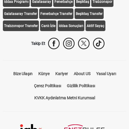
iddaa Programı
Galatasaray
Fenerbahçe
Beşiktaş
Trabzonspor
Galatasaray Transfer
Fenerbahçe Transfer
Beşiktaş Transfer
Trabzonspor Transfer
Canlı İzle
iddaa Sonuçları
Aktif Sayaç
Takip Et
Bize Ulaşın
Künye
Kariyer
About US
Yasal Uyarı
Çerez Politikası
Gizlilik Politikası
KVKK Aydınlatma Metni Kurumsal