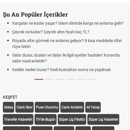
Şu An Popüler İçerikler
Kargalar ne kadar yaşar? İslam dininde karga ne anlama gelir?
Çeyrek ne kadar? Çeyrek altın fiyatı kaç TL?
Rüyada altın görmek ne anlama geliyor? 8 kısa maddede Altın
rüya tabiri
Sabır duası, duaları ve Sabır ile ilgili ayetler hadisler! Kuran'da
sabır nasıl anlatılır?
Kediler neden kusar? Kedi kustuktan sonra ne yapılmalı
KEŞFET
iddaa
Canlı Skor
Puan Durumu
Canlı Anlatım
At Yarışı
Transfer Haberleri
TV'de Bugün
Süper Lig Fikstür
Süper Lig Haberleri