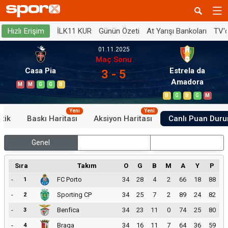
İLK11 KUR
Günün Özeti
At Yarışı Bankoları
TV'
Hızlı Erişim
01.11.2025
Maç Sonu
Casa Pia
Estrela da
3 - 5
Amadora
M
M
G
G
B
B
G
B
G
M
Yeni
Yeni
stik
Baskı Haritası
Aksiyon Haritası
Canlı Puan Dur
Genel
İç Saha
Dış Saha
Sıra
Takım
O
G
B
M
A
Y
P
-
FC Porto
34
28
4
2
66
18
88
1
-
Sporting CP
34
25
7
2
89
24
82
2
-
Benfica
34
23
11
0
74
25
80
3
-
Braga
34
16
11
7
64
36
59
4