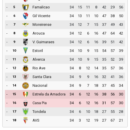
-
Famalicao
34
15
11
8
42
29
56
5
-
Gil Vicente
34
13
11
10
47
38
50
6
-
Moreirense
34
12
7
15
37
49
43
7
-
Arouca
34
12
6
16
47
64
42
8
-
V. Guimaraes
34
12
6
16
39
51
42
9
-
Estoril
34
10
9
15
54
57
39
10
-
Alverca
34
10
9
15
35
52
39
11
-
Rio Ave
34
8
12
14
35
57
36
12
-
Santa Clara
34
9
9
16
32
41
36
13
-
Nacional
34
9
7
18
37
45
34
14
-
Estrela da Amadora
34
6
12
16
38
56
30
15
-
Casa Pia
34
6
12
16
31
57
30
16
-
Tondela
34
6
10
18
27
55
28
17
-
AVS
34
3
12
19
27
67
21
18