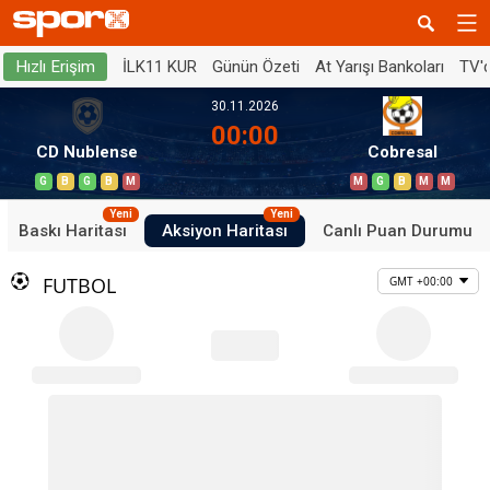
İLK11 KUR
Günün Özeti
At Yarışı Bankoları
TV'
Hızlı Erişim
30.11.2026
00:00
CD Nublense
Cobresal
G
B
G
B
M
M
G
B
M
M
Yeni
Yeni
Baskı Haritası
Aksiyon Haritası
Canlı Puan Durumu
FUTBOL
GMT +00:00