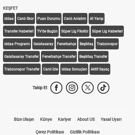
KEŞFET
iddaa
Canlı Skor
Puan Durumu
Canlı Anlatım
At Yarışı
Transfer Haberleri
TV'de Bugün
Süper Lig Fikstür
Süper Lig Haberleri
iddaa Programı
Galatasaray
Fenerbahçe
Beşiktaş
Trabzonspor
Galatasaray Transfer
Fenerbahçe Transfer
Beşiktaş Transfer
Trabzonspor Transfer
Canlı İzle
iddaa Sonuçları
Aktif Sayaç
Takip Et
Bize Ulaşın
Künye
Kariyer
About US
Yasal Uyarı
Çerez Politikası
Gizlilik Politikası