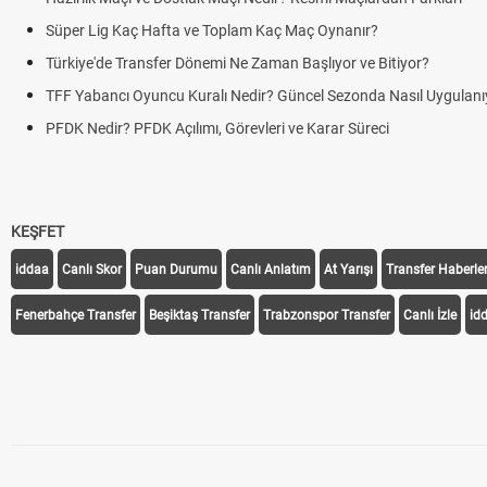
Süper Lig Kaç Hafta ve Toplam Kaç Maç Oynanır?
Türkiye'de Transfer Dönemi Ne Zaman Başlıyor ve Bitiyor?
TFF Yabancı Oyuncu Kuralı Nedir? Güncel Sezonda Nasıl Uygulanıyo
PFDK Nedir? PFDK Açılımı, Görevleri ve Karar Süreci
KEŞFET
iddaa
Canlı Skor
Puan Durumu
Canlı Anlatım
At Yarışı
Transfer Haberler
Fenerbahçe Transfer
Beşiktaş Transfer
Trabzonspor Transfer
Canlı İzle
id