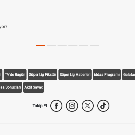
r?
i
TV'de Bugün
Süper Lig Fikstür
Süper Lig Haberleri
iddaa Programı
Galata
daa Sonuçları
Aktif Sayaç
Takip Et