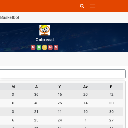
Basketbol
Cobresal
M
G
B
M
M
Dış Saha
M
A
Y
Av
P
3
36
16
20
42
6
40
26
14
30
3
21
11
10
30
6
25
24
1
27