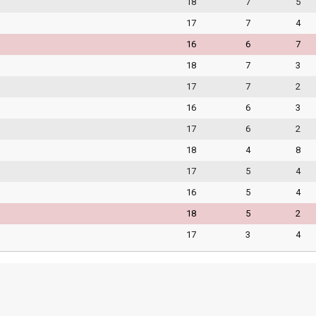
18
7
5
17
7
4
16
6
7
18
7
3
17
7
2
16
6
3
17
6
2
18
4
8
17
5
4
16
5
4
18
5
2
17
3
4