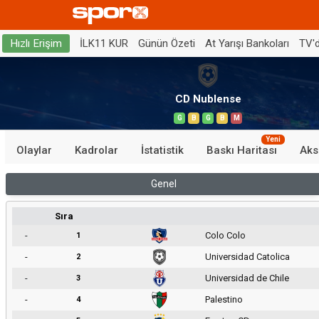
İLK11 KUR
Günün Özeti
At Yarışı Bankoları
TV'
Hızlı Erişim
CD Nublense
G
B
G
B
M
Yeni
Olaylar
Kadrolar
İstatistik
Baskı Haritası
Aks
Genel
Sıra
-
Colo Colo
1
-
Universidad Catolica
2
-
Universidad de Chile
3
-
Palestino
4