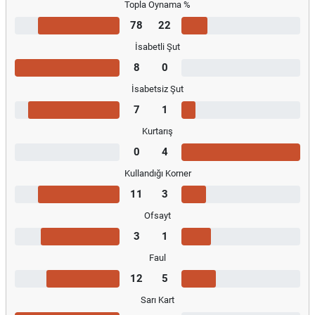
Topla Oynama %
78
22
İsabetli Şut
8
0
İsabetsiz Şut
7
1
Kurtarış
0
4
Kullandığı Korner
11
3
Ofsayt
3
1
Faul
12
5
Sarı Kart