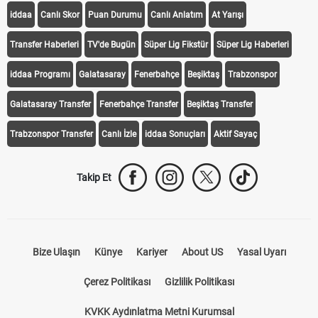
iddaa
Canlı Skor
Puan Durumu
Canlı Anlatım
At Yarışı
Transfer Haberleri
TV'de Bugün
Süper Lig Fikstür
Süper Lig Haberleri
iddaa Programı
Galatasaray
Fenerbahçe
Beşiktaş
Trabzonspor
Galatasaray Transfer
Fenerbahçe Transfer
Beşiktaş Transfer
Trabzonspor Transfer
Canlı İzle
iddaa Sonuçları
Aktif Sayaç
Takip Et
Bize Ulaşın
Künye
Kariyer
About US
Yasal Uyarı
Çerez Politikası
Gizlilik Politikası
KVKK Aydınlatma Metni Kurumsal