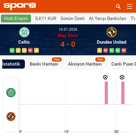
İLK11 KUR
Günün Özeti
At Yarışı Bankoları
TV
Hızlı Erişim
10.01.2026
Maç Sonu
Celtic
Dundee United
4 - 0
G
B
B
M
B
B
M
G
G
M
Yeni
Yeni
İstatistik
Baskı Haritası
Aksiyon Haritası
Canlı Puan
0'
15'
30'