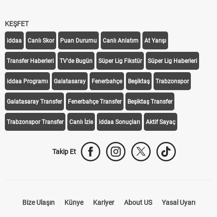
KEŞFET
iddaa
Canlı Skor
Puan Durumu
Canlı Anlatım
At Yarışı
Transfer Haberleri
TV'de Bugün
Süper Lig Fikstür
Süper Lig Haberleri
iddaa Programı
Galatasaray
Fenerbahçe
Beşiktaş
Trabzonspor
Galatasaray Transfer
Fenerbahçe Transfer
Beşiktaş Transfer
Trabzonspor Transfer
Canlı İzle
iddaa Sonuçları
Aktif Sayaç
Takip Et
Bize Ulaşın
Künye
Kariyer
About US
Yasal Uyarı