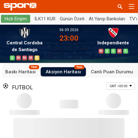
İLK11 KUR
Günün Özeti
At Yarışı Bankoları
TV'
Hızlı Erişim
06.09.2026
23:00
Central Cordoba
Independiente
de Santiago
M
G
G
M
G
G
M
M
M
B
Yeni
Yeni
Baskı Haritası
Aksiyon Haritası
Canlı Puan Durumu
FUTBOL
GMT +00:00