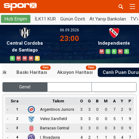
İLK11 KUR
Günün Özeti
At Yarışı Bankoları
TV'
Hızlı Erişim
06.09.2026
23:00
Central Cordoba
Independiente
de Santiago
M
G
G
M
G
G
M
M
M
B
Yeni
Yeni
stik
Baskı Haritası
Aksiyon Haritası
Canlı Puan Dur
Genel
İç Saha
Dış Saha
Sıra
Takım
O
G
B
M
A
Y
P
-
Argentinos Juniors
3
3
0
0
7
2
9
1
-
Velez Sarsfield
3
3
0
0
5
1
9
2
-
Barracas Central
3
3
0
0
3
0
9
3
-
I. Rivadavia
4
2
1
1
5
4
7
4