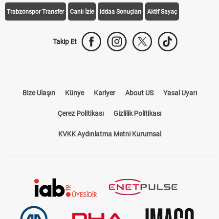
Trabzonspor Transfer
Canlı İzle
iddaa Sonuçları
Aktif Sayaç
Takip Et
Bize Ulaşın
Künye
Kariyer
About US
Yasal Uyarı
Çerez Politikası
Gizlilik Politikası
KVKK Aydınlatma Metni Kurumsal