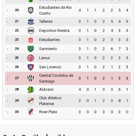
Estudiantes de Rio
-
4
1
1
2
2
5
4
20
Cuarto
-
Talleres
3
1
0
2
5
4
3
21
-
Deportivo Riestra
3
1
0
2
4
3
3
22
-
Estudiantes
3
1
0
2
3
3
3
23
-
Sarmiento
3
1
0
2
6
7
3
24
-
Lanus
3
1
0
2
2
3
3
25
-
San Lorenzo
3
1
0
2
1
2
3
26
Central Cordoba de
-
3
1
0
2
1
3
3
27
Santiago
-
Aldosivi
4
0
1
3
3
6
1
28
Club Atletico
-
3
0
1
2
3
8
1
29
Platense
-
River Plate
3
0
0
3
0
3
0
30