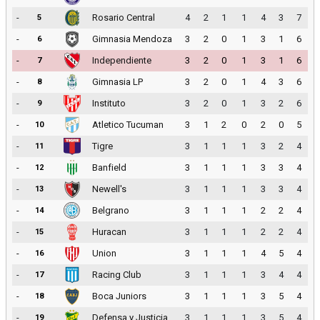
-
Rosario Central
4
2
1
1
4
3
7
5
-
Gimnasia Mendoza
3
2
0
1
3
1
6
6
-
Independiente
3
2
0
1
3
1
6
7
-
Gimnasia LP
3
2
0
1
4
3
6
8
-
Instituto
3
2
0
1
3
2
6
9
-
Atletico Tucuman
3
1
2
0
2
0
5
10
-
Tigre
3
1
1
1
3
2
4
11
-
Banfield
3
1
1
1
3
3
4
12
-
Newell's
3
1
1
1
3
3
4
13
-
Belgrano
3
1
1
1
2
2
4
14
-
Huracan
3
1
1
1
2
2
4
15
-
Union
3
1
1
1
4
5
4
16
-
Racing Club
3
1
1
1
3
4
4
17
-
Boca Juniors
3
1
1
1
3
5
4
18
-
Defensa y Justicia
3
1
1
1
3
5
4
19