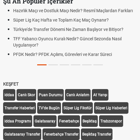
Şu An Popüler İçerikler
Hazırlık Maçı ve Dostluk Maçı Nedir? Resmî Maçlardan Farkları
Süper Lig Kaç Hafta ve Toplam Kaç Maç Oynanır?
Türkiye'de Transfer Dönemi Ne Zaman Başlıyor ve Bitiyor?
TFF Yabancı Oyuncu Kuralı Nedir? Güncel Sezonda Nasıl
Uygulanıyor?
PFDK Nedir? PFDK Açılımı, Görevleri ve Karar Süreci
KEŞFET
iddaa
Canlı Skor
Puan Durumu
Canlı Anlatım
At Yarışı
Transfer Haberleri
TV'de Bugün
Süper Lig Fikstür
Süper Lig Haberleri
iddaa Programı
Galatasaray
Fenerbahçe
Beşiktaş
Trabzonspor
Galatasaray Transfer
Fenerbahçe Transfer
Beşiktaş Transfer