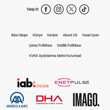
Takip Et
Bize Ulaşın
Künye
Kariyer
About US
Yasal Uyarı
Çerez Politikası
Gizlilik Politikası
KVKK Aydınlatma Metni Kurumsal