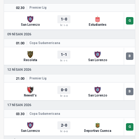
02.30
Premier Lig
1-0
San Lorenzo
Estudiantes
İY: 1-0
09 NISAN 2026
01.00
Copa Sudamericana
1-1
Recoleta
San Lorenzo
İY: 1-1
12 NISAN 2026
21.00
Premier Lig
0-0
Newell's
San Lorenzo
İY: 0-0
17 NISAN 2026
03.30
Copa Sudamericana
2-0
San Lorenzo
Deportivo Cuenca
İY: 0-0