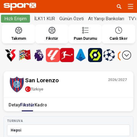
İLK11 KUR
Günün Özeti
At Yarışı Bankoları
TV'
Hızlı Erişim
Takımım
Fikstür
Puan Durumu
Canlı Skor
San Lorenzo
2026/2027
Türkiye
Detay
Fikstür
Kadro
TURNUVA