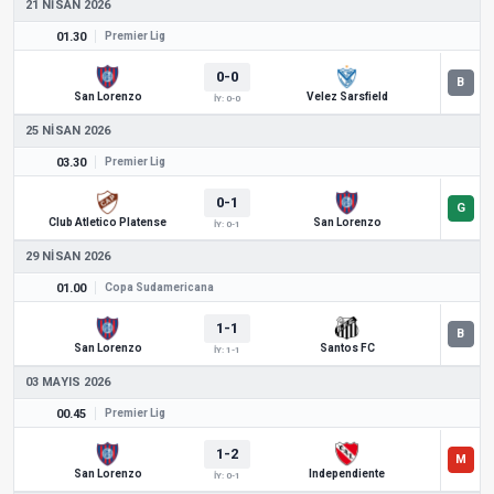
21 NISAN 2026
01.30
Premier Lig
0-0
San Lorenzo
Velez Sarsfield
İY: 0-0
25 NISAN 2026
03.30
Premier Lig
0-1
Club Atletico Platense
San Lorenzo
İY: 0-1
29 NISAN 2026
01.00
Copa Sudamericana
1-1
San Lorenzo
Santos FC
İY: 1-1
03 MAYIS 2026
00.45
Premier Lig
1-2
San Lorenzo
Independiente
İY: 0-1