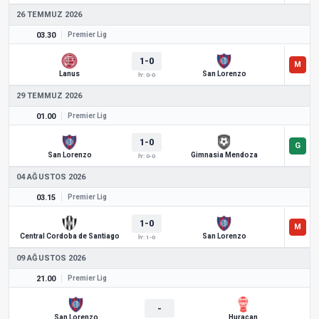
26 TEMMUZ 2026
03.30
Premier Lig
1-0
Lanus
San Lorenzo
İY: 0-0
29 TEMMUZ 2026
01.00
Premier Lig
1-0
San Lorenzo
Gimnasia Mendoza
İY: 0-0
04 AĞUSTOS 2026
03.15
Premier Lig
1-0
Central Cordoba de Santiago
San Lorenzo
İY: 1-0
09 AĞUSTOS 2026
21.00
Premier Lig
-
San Lorenzo
Huracan