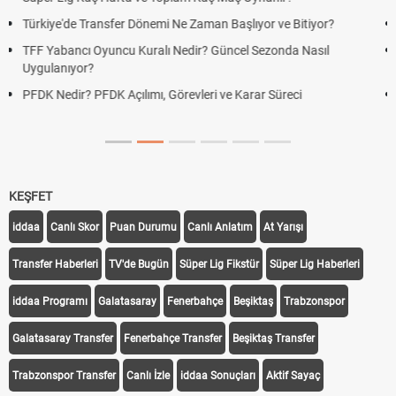
Futbol Nasıl Oynanır? Temel Futbol Kuralları
Deplasman Golü Kuralı Nedir? Hangi Organizasyonlarda
Uygulanıyor?
DGS Sonuçları Ne Zaman Açıklanacak 2026? ÖSYM Sonuç
Tarihini Duyurdu
KEŞFET
iddaa
Canlı Skor
Puan Durumu
Canlı Anlatım
At Yarışı
Transfer Haberleri
TV'de Bugün
Süper Lig Fikstür
Süper Lig Haberleri
iddaa Programı
Galatasaray
Fenerbahçe
Beşiktaş
Trabzonspor
Galatasaray Transfer
Fenerbahçe Transfer
Beşiktaş Transfer
Trabzonspor Transfer
Canlı İzle
iddaa Sonuçları
Aktif Sayaç