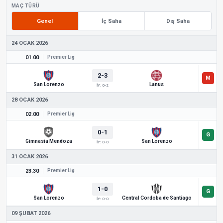
MAÇ TÜRÜ
Genel
İç Saha
Dış Saha
24 OCAK 2026
01.00
Premier Lig
2-3
San Lorenzo
Lanus
İY: 0-2
28 OCAK 2026
02.00
Premier Lig
0-1
Gimnasia Mendoza
San Lorenzo
İY: 0-0
31 OCAK 2026
23.30
Premier Lig
1-0
San Lorenzo
Central Cordoba de Santiago
İY: 0-0
09 ŞUBAT 2026