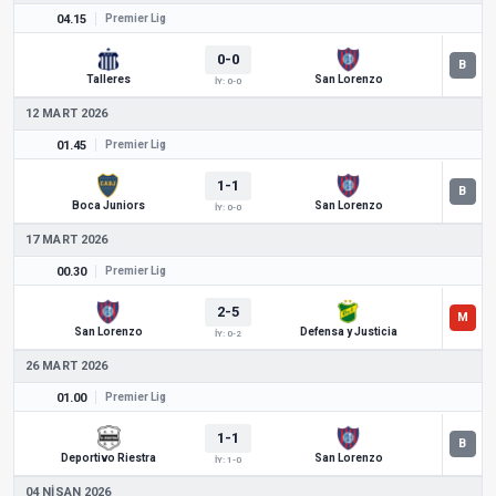
04.15
Premier Lig
0-0
Talleres
San Lorenzo
İY: 0-0
12 MART 2026
01.45
Premier Lig
1-1
Boca Juniors
San Lorenzo
İY: 0-0
17 MART 2026
00.30
Premier Lig
2-5
San Lorenzo
Defensa y Justicia
İY: 0-2
26 MART 2026
01.00
Premier Lig
1-1
Deportivo Riestra
San Lorenzo
İY: 1-0
04 NISAN 2026