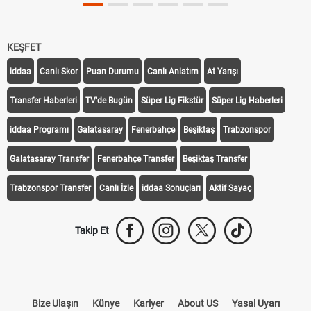
KEŞFET
iddaa
Canlı Skor
Puan Durumu
Canlı Anlatım
At Yarışı
Transfer Haberleri
TV'de Bugün
Süper Lig Fikstür
Süper Lig Haberleri
iddaa Programı
Galatasaray
Fenerbahçe
Beşiktaş
Trabzonspor
Galatasaray Transfer
Fenerbahçe Transfer
Beşiktaş Transfer
Trabzonspor Transfer
Canlı İzle
iddaa Sonuçları
Aktif Sayaç
Takip Et
Bize Ulaşın
Künye
Kariyer
About US
Yasal Uyarı