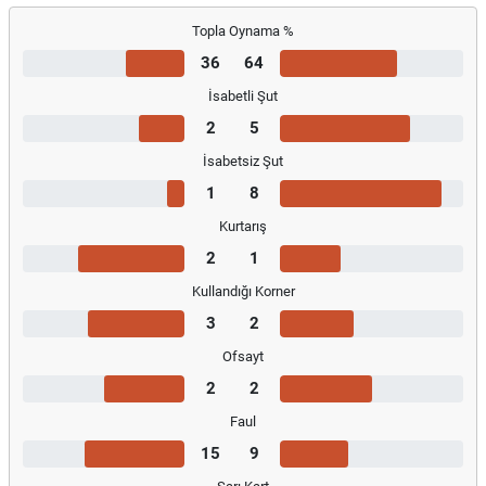
Topla Oynama %
36
64
İsabetli Şut
2
5
İsabetsiz Şut
1
8
Kurtarış
2
1
Kullandığı Korner
3
2
Ofsayt
2
2
Faul
15
9