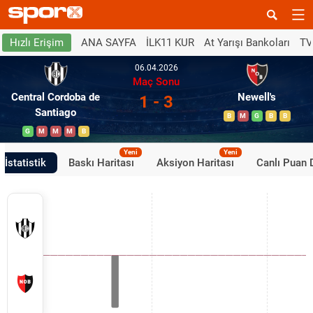
ANA SAYFA
İLK11 KUR
At Yarışı Bankoları
TV
Hızlı Erişim
06.04.2026
Maç Sonu
Central Cordoba de
Newell's
1 - 3
Santiago
B
M
G
B
B
G
M
M
M
B
Yeni
Yeni
İstatistik
Baskı Haritası
Aksiyon Haritası
Canlı Puan