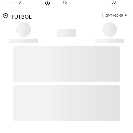
0'
15'
30'
FUTBOL
GMT +00:00