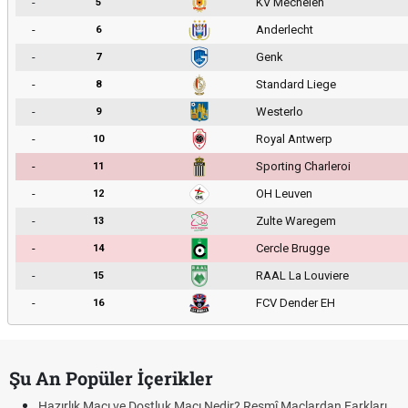
-
KV Mechelen
5
-
Anderlecht
6
-
Genk
7
-
Standard Liege
8
-
Westerlo
9
-
Royal Antwerp
10
-
Sporting Charleroi
11
-
OH Leuven
12
-
Zulte Waregem
13
-
Cercle Brugge
14
-
RAAL La Louviere
15
-
FCV Dender EH
16
Şu An Popüler İçerikler
Hazırlık Maçı ve Dostluk Maçı Nedir? Resmî Maçlardan Farkları