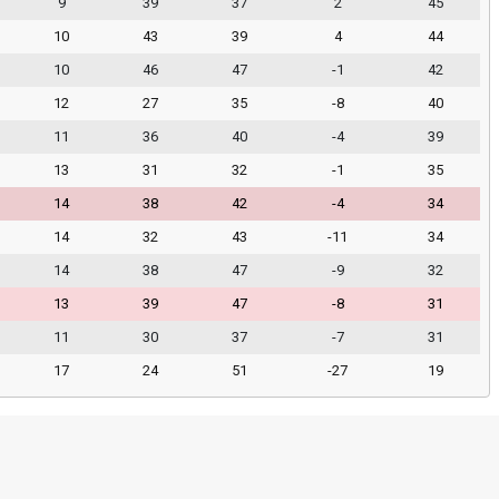
9
39
37
2
45
10
43
39
4
44
10
46
47
-1
42
12
27
35
-8
40
11
36
40
-4
39
13
31
32
-1
35
14
38
42
-4
34
14
32
43
-11
34
14
38
47
-9
32
13
39
47
-8
31
11
30
37
-7
31
17
24
51
-27
19