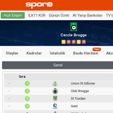
İLK11 KUR
Günün Özeti
At Yarışı Bankoları
TV'
Hızlı Erişim
Cercle Brugge
B
M
M
B
M
Yeni
Olaylar
Kadrolar
İstatistik
Baskı Haritası
Aks
Genel
Sıra
-
Union St.Gilloise
1
-
Club Brugge
2
-
St.Truiden
3
-
Gent
4