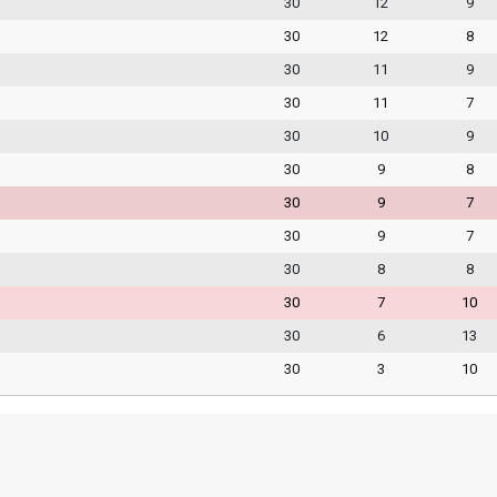
30
12
9
30
12
8
30
11
9
30
11
7
30
10
9
30
9
8
30
9
7
30
9
7
30
8
8
30
7
10
30
6
13
30
3
10