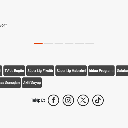
yor?
i
TV'de Bugün
Süper Lig Fikstür
Süper Lig Haberleri
iddaa Programı
Galata
daa Sonuçları
Aktif Sayaç
Takip Et