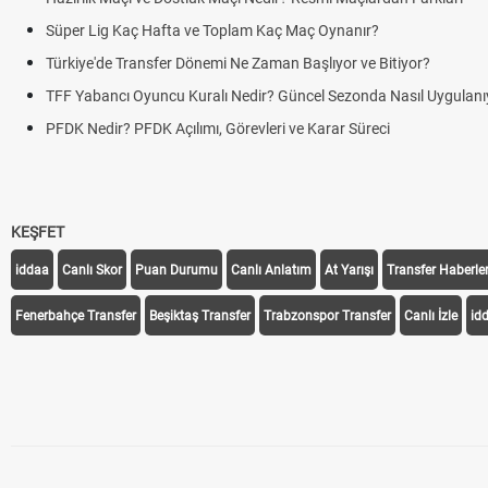
Süper Lig Kaç Hafta ve Toplam Kaç Maç Oynanır?
Türkiye'de Transfer Dönemi Ne Zaman Başlıyor ve Bitiyor?
TFF Yabancı Oyuncu Kuralı Nedir? Güncel Sezonda Nasıl Uygulanı
PFDK Nedir? PFDK Açılımı, Görevleri ve Karar Süreci
KEŞFET
iddaa
Canlı Skor
Puan Durumu
Canlı Anlatım
At Yarışı
Transfer Haberler
Fenerbahçe Transfer
Beşiktaş Transfer
Trabzonspor Transfer
Canlı İzle
id