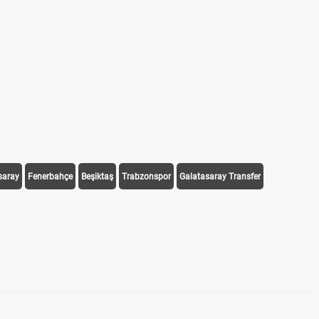
saray
Fenerbahçe
Beşiktaş
Trabzonspor
Galatasaray Transfer