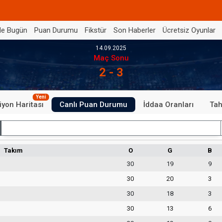
de Bugün
Puan Durumu
Fikstür
Son Haberler
Ücretsiz Oyunlar
14.09.2025
Maç Sonu
2 - 3
Yeni
iyon Haritası
Canlı Puan Durumu
İddaa Oranları
Tah
İç Saha
Takım
O
G
B
30
19
9
30
20
3
30
18
3
30
13
6