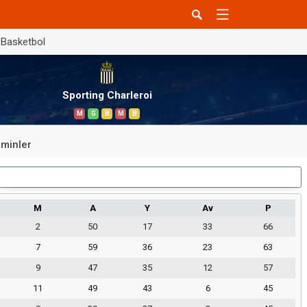
Basketbol
Sporting Charleroi
M
G
B
M
B
minler
Dış Saha
M
A
Y
Av
P
2
50
17
33
66
7
59
36
23
63
9
47
35
12
57
11
49
43
6
45