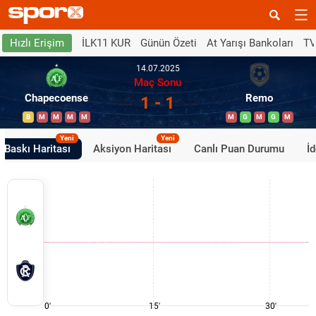
İLK11 KUR
Günün Özeti
At Yarışı Bankoları
TV
Hızlı Erişim
14.07.2025
Maç Sonu
Chapecoense
Remo
1 - 1
B
M
M
M
M
M
G
M
G
M
Yeni
Yeni
Baskı Haritası
Aksiyon Haritası
Canlı Puan Durumu
İ
0'
15'
30'