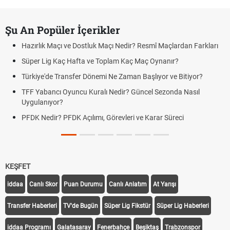
Şu An Popüler İçerikler
Hazırlık Maçı ve Dostluk Maçı Nedir? Resmî Maçlardan Farkları
Süper Lig Kaç Hafta ve Toplam Kaç Maç Oynanır?
Türkiye'de Transfer Dönemi Ne Zaman Başlıyor ve Bitiyor?
TFF Yabancı Oyuncu Kuralı Nedir? Güncel Sezonda Nasıl
Uygulanıyor?
PFDK Nedir? PFDK Açılımı, Görevleri ve Karar Süreci
KEŞFET
iddaa
Canlı Skor
Puan Durumu
Canlı Anlatım
At Yarışı
Transfer Haberleri
TV'de Bugün
Süper Lig Fikstür
Süper Lig Haberleri
iddaa Programı
Galatasaray
Fenerbahçe
Beşiktaş
Trabzonspor