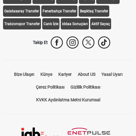
Galatasaray Transfer
Fenerbahçe Transfer
Beşiktaş Transfer
Trabzonspor Transfer
Canlı İzle
iddaa Sonuçları
Aktif Sayaç
Takip Et
Bize Ulaşın
Künye
Kariyer
About US
Yasal Uyarı
Çerez Politikası
Gizlilik Politikası
KVKK Aydınlatma Metni Kurumsal