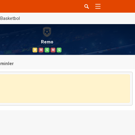
Basketbol
Remo
B
M
G
M
G
minler