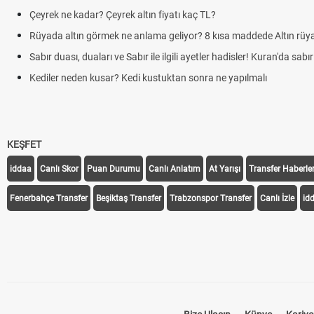
Çeyrek ne kadar? Çeyrek altın fiyatı kaç TL?
Rüyada altın görmek ne anlama geliyor? 8 kısa maddede Altın rüya
Sabır duası, duaları ve Sabır ile ilgili ayetler hadisler! Kuran'da sabır 
Kediler neden kusar? Kedi kustuktan sonra ne yapılmalı
KEŞFET
iddaa
Canlı Skor
Puan Durumu
Canlı Anlatım
At Yarışı
Transfer Haberler
Fenerbahçe Transfer
Beşiktaş Transfer
Trabzonspor Transfer
Canlı İzle
id