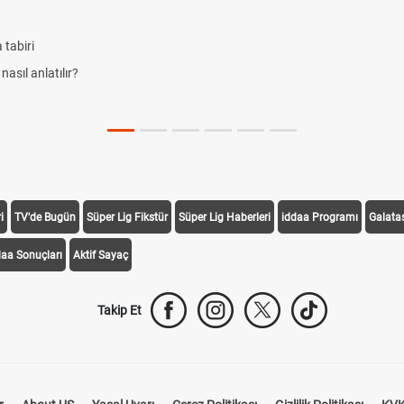
 tabiri
nasıl anlatılır?
i
TV'de Bugün
Süper Lig Fikstür
Süper Lig Haberleri
iddaa Programı
Galata
daa Sonuçları
Aktif Sayaç
Takip Et