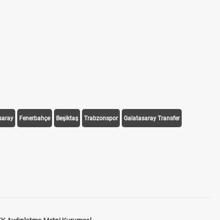
saray
Fenerbahçe
Beşiktaş
Trabzonspor
Galatasaray Transfer