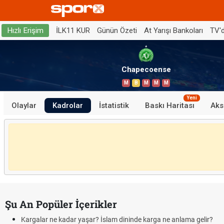
İLK11 KUR
Günün Özeti
At Yarışı Bankoları
TV'
Hızlı Erişim
Chapecoense
M
B
M
M
M
Yeni
Olaylar
Kadrolar
İstatistik
Baskı Haritası
Aks
Şu An Popüler İçerikler
Kargalar ne kadar yaşar? İslam dininde karga ne anlama gelir?