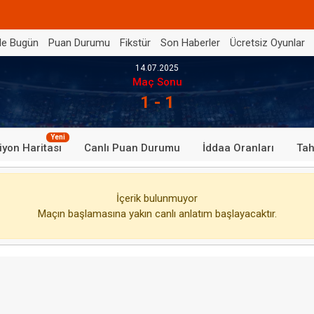
de Bugün
Puan Durumu
Fikstür
Son Haberler
Ücretsiz Oyunlar
14.07.2025
Maç Sonu
1 - 1
Yeni
iyon Haritası
Canlı Puan Durumu
İddaa Oranları
Tah
İçerik bulunmuyor
Maçın başlamasına yakın canlı anlatım başlayacaktır.