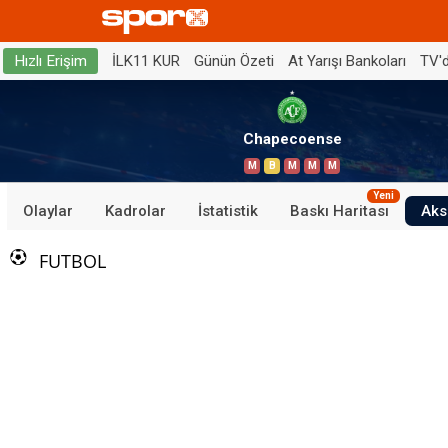
İLK11 KUR
Günün Özeti
At Yarışı Bankoları
TV'
Hızlı Erişim
Chapecoense
M
B
M
M
M
Yeni
Olaylar
Kadrolar
İstatistik
Baskı Haritası
Aks
FUTBOL