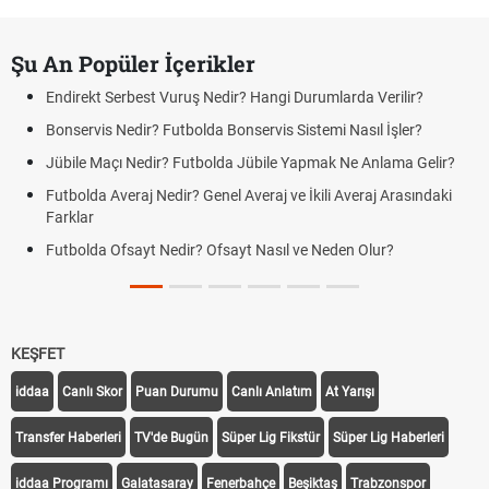
Şu An Popüler İçerikler
Endirekt Serbest Vuruş Nedir? Hangi Durumlarda Verilir?
Bonservis Nedir? Futbolda Bonservis Sistemi Nasıl İşler?
Jübile Maçı Nedir? Futbolda Jübile Yapmak Ne Anlama Gelir?
Futbolda Averaj Nedir? Genel Averaj ve İkili Averaj Arasındaki
Farklar
Futbolda Ofsayt Nedir? Ofsayt Nasıl ve Neden Olur?
KEŞFET
iddaa
Canlı Skor
Puan Durumu
Canlı Anlatım
At Yarışı
Transfer Haberleri
TV'de Bugün
Süper Lig Fikstür
Süper Lig Haberleri
iddaa Programı
Galatasaray
Fenerbahçe
Beşiktaş
Trabzonspor