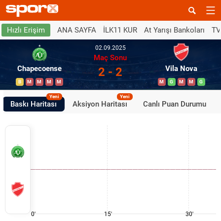
ANA SAYFA
İLK11 KUR
At Yarışı Bankoları
TV
Hızlı Erişim
02.09.2025
Maç Sonu
Chapecoense
Vila Nova
2 - 2
B
M
M
M
M
M
G
M
M
G
Yeni
Yeni
Baskı Haritası
Aksiyon Haritası
Canlı Puan Durumu
0'
15'
30'