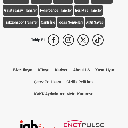
Galatasaray Transfer
Fenerbahçe Transfer
Beşiktaş Transfer
Trabzonspor Transfer
Canlı İzle
iddaa Sonuçları
Aktif Sayaç
Takip Et
Bize Ulaşın
Künye
Kariyer
About US
Yasal Uyarı
Çerez Politikası
Gizlilik Politikası
KVKK Aydınlatma Metni Kurumsal