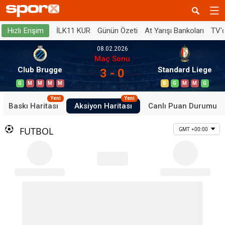
İLK11 KUR
Günün Özeti
At Yarışı Bankoları
TV'
Hızlı Erişim
08.02.2026
Maç Sonu
Club Brugge
Standard Liege
3 - 0
G
M
M
M
M
B
G
M
M
G
Yeni
Yeni
Baskı Haritası
Aksiyon Haritası
Canlı Puan Durumu
FUTBOL
GMT +00:00