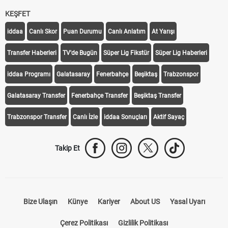
KEŞFET
iddaa
Canlı Skor
Puan Durumu
Canlı Anlatım
At Yarışı
Transfer Haberleri
TV'de Bugün
Süper Lig Fikstür
Süper Lig Haberleri
iddaa Programı
Galatasaray
Fenerbahçe
Beşiktaş
Trabzonspor
Galatasaray Transfer
Fenerbahçe Transfer
Beşiktaş Transfer
Trabzonspor Transfer
Canlı İzle
iddaa Sonuçları
Aktif Sayaç
Takip Et
Bize Ulaşın
Künye
Kariyer
About US
Yasal Uyarı
Çerez Politikası
Gizlilik Politikası