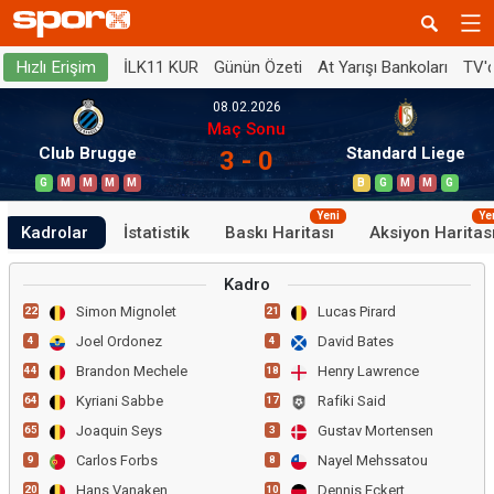
İLK11 KUR
Günün Özeti
At Yarışı Bankoları
TV'
Hızlı Erişim
08.02.2026
Maç Sonu
Club Brugge
Standard Liege
3 - 0
G
M
M
M
M
B
G
M
M
G
Yeni
Ye
Kadrolar
İstatistik
Baskı Haritası
Aksiyon Haritas
Kadro
Simon Mignolet
Lucas Pirard
22
21
Joel Ordonez
David Bates
4
4
Brandon Mechele
Henry Lawrence
44
18
Kyriani Sabbe
Rafiki Said
64
17
Joaquin Seys
Gustav Mortensen
65
3
Carlos Forbs
Nayel Mehssatou
9
8
Hans Vanaken
Dennis Eckert
20
10