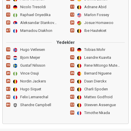
Nicolo Tresoldi
Adnane Abid
7
11
Raphael Onyedika
Marlon Fossey
15
13
Aleksandar Stankovic
Josue Homawoo
25
24
Mamadou Diakhon
Ibe Hautekiet
67
25
Yedekler
Hugo Vetlesen
Tobias Mohr
10
7
Bjorn Meijer
Leandre Kuavita
14
14
Gustaf Nilsson
Rene Mitongo Muteba
19
19
Vince Osuji
Bernard Nguene
24
26
Nordin Jackers
Daan Dierckx
29
29
Hugo Siquet
Charli Spoden
41
33
Felix Lemarechal
Matteo Godfroid
80
45
Shandre Campbell
Steeven Assengue
84
53
Timothe Nkada
59