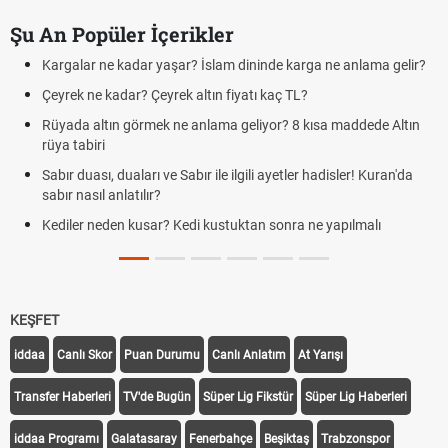
Şu An Popüler İçerikler
Kargalar ne kadar yaşar? İslam dininde karga ne anlama gelir?
Çeyrek ne kadar? Çeyrek altın fiyatı kaç TL?
Rüyada altın görmek ne anlama geliyor? 8 kısa maddede Altın
rüya tabiri
Sabır duası, duaları ve Sabır ile ilgili ayetler hadisler! Kuran'da
sabır nasıl anlatılır?
Kediler neden kusar? Kedi kustuktan sonra ne yapılmalı
KEŞFET
iddaa
Canlı Skor
Puan Durumu
Canlı Anlatım
At Yarışı
Transfer Haberleri
TV'de Bugün
Süper Lig Fikstür
Süper Lig Haberleri
iddaa Programı
Galatasaray
Fenerbahçe
Beşiktaş
Trabzonspor