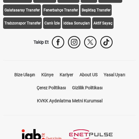
Galatasaray Transfer
Fenerbahçe Transfer
Beşiktaş Transfer
Trabzonspor Transfer
Canlı İzle
iddaa Sonuçları
Aktif Sayaç
Takip Et
Bize Ulaşın
Künye
Kariyer
About US
Yasal Uyarı
Çerez Politikası
Gizlilik Politikası
KVKK Aydınlatma Metni Kurumsal