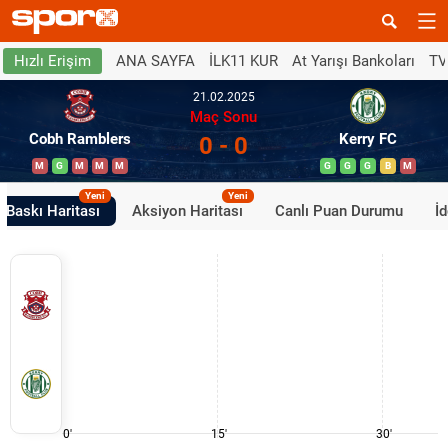
ANA SAYFA
İLK11 KUR
At Yarışı Bankoları
TV
Hızlı Erişim
21.02.2025
Maç Sonu
Cobh Ramblers
Kerry FC
0 - 0
M
G
M
M
M
G
G
G
B
M
Yeni
Yeni
Baskı Haritası
Aksiyon Haritası
Canlı Puan Durumu
İ
0'
15'
30'