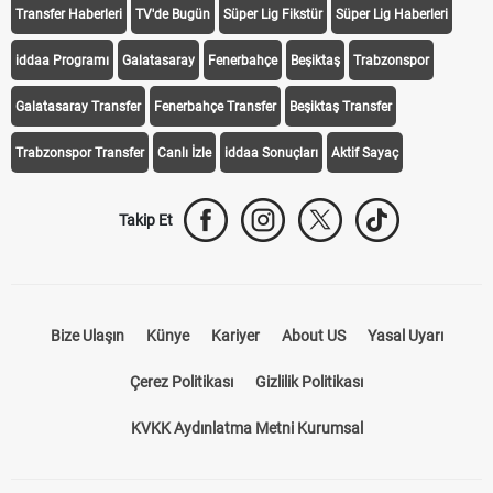
Transfer Haberleri
TV'de Bugün
Süper Lig Fikstür
Süper Lig Haberleri
iddaa Programı
Galatasaray
Fenerbahçe
Beşiktaş
Trabzonspor
Galatasaray Transfer
Fenerbahçe Transfer
Beşiktaş Transfer
Trabzonspor Transfer
Canlı İzle
iddaa Sonuçları
Aktif Sayaç
Takip Et
Bize Ulaşın
Künye
Kariyer
About US
Yasal Uyarı
Çerez Politikası
Gizlilik Politikası
KVKK Aydınlatma Metni Kurumsal