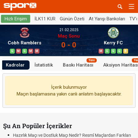
İLK11 KUR
Günün Özeti
At Yarışı Bankoları
TV'
Hızlı Erişim
21.02.2025
Maç Sonu
Cobh Ramblers
Kerry FC
0 - 0
G
M
G
M
M
M
G
G
G
B
Yeni
Ye
Kadrolar
İstatistik
Baskı Haritası
Aksiyon Haritas
İçerik bulunmuyor
Maçın başlamasına yakın canlı anlatım başlayacaktır.
Şu An Popüler İçerikler
Hazırlık Maçı ve Dostluk Maçı Nedir? Resmî Maçlardan Farkları