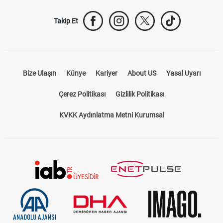
Takip Et
Bize Ulaşın
Künye
Kariyer
About US
Yasal Uyarı
Çerez Politikası
Gizlilik Politikası
KVKK Aydınlatma Metni Kurumsal