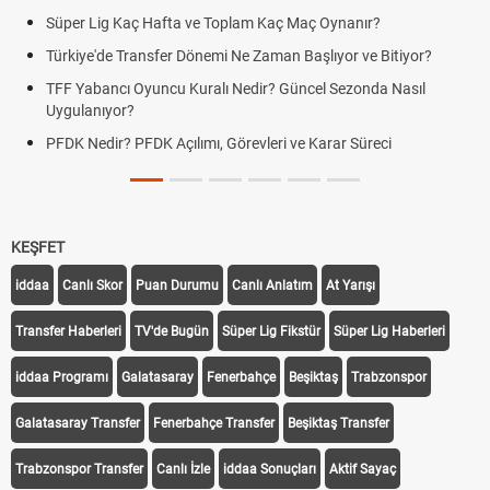
Süper Lig Kaç Hafta ve Toplam Kaç Maç Oynanır?
Türkiye'de Transfer Dönemi Ne Zaman Başlıyor ve Bitiyor?
TFF Yabancı Oyuncu Kuralı Nedir? Güncel Sezonda Nasıl
Uygulanıyor?
PFDK Nedir? PFDK Açılımı, Görevleri ve Karar Süreci
KEŞFET
iddaa
Canlı Skor
Puan Durumu
Canlı Anlatım
At Yarışı
Transfer Haberleri
TV'de Bugün
Süper Lig Fikstür
Süper Lig Haberleri
iddaa Programı
Galatasaray
Fenerbahçe
Beşiktaş
Trabzonspor
Galatasaray Transfer
Fenerbahçe Transfer
Beşiktaş Transfer
Trabzonspor Transfer
Canlı İzle
iddaa Sonuçları
Aktif Sayaç