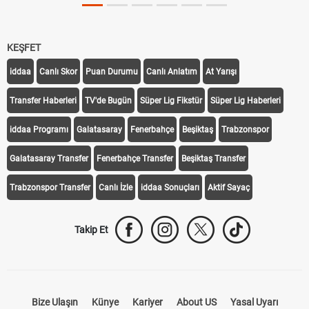
KEŞFET
iddaa
Canlı Skor
Puan Durumu
Canlı Anlatım
At Yarışı
Transfer Haberleri
TV'de Bugün
Süper Lig Fikstür
Süper Lig Haberleri
iddaa Programı
Galatasaray
Fenerbahçe
Beşiktaş
Trabzonspor
Galatasaray Transfer
Fenerbahçe Transfer
Beşiktaş Transfer
Trabzonspor Transfer
Canlı İzle
iddaa Sonuçları
Aktif Sayaç
Takip Et
Bize Ulaşın
Künye
Kariyer
About US
Yasal Uyarı