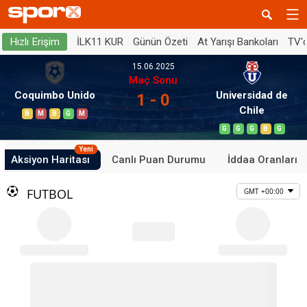
İLK11 KUR
Günün Özeti
At Yarışı Bankoları
TV'
Hızlı Erişim
15.06.2025
Maç Sonu
Coquimbo Unido
Universidad de
1 - 0
Chile
B
M
B
G
M
G
G
G
B
G
Yeni
Aksiyon Haritası
Canlı Puan Durumu
İddaa Oranları
FUTBOL
GMT +00:00