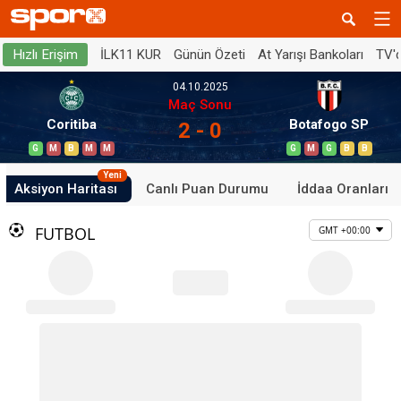
İLK11 KUR
Günün Özeti
At Yarışı Bankoları
TV'
Hızlı Erişim
04.10.2025
Maç Sonu
Coritiba
Botafogo SP
2 - 0
G
M
B
M
M
G
M
G
B
B
Yeni
Aksiyon Haritası
Canlı Puan Durumu
İddaa Oranları
FUTBOL
GMT +00:00