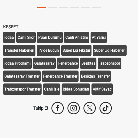
KEŞFET
iddaa
Canlı Skor
Puan Durumu
Canlı Anlatım
At Yarışı
Transfer Haberleri
TV'de Bugün
Süper Lig Fikstür
Süper Lig Haberleri
iddaa Programı
Galatasaray
Fenerbahçe
Beşiktaş
Trabzonspor
Galatasaray Transfer
Fenerbahçe Transfer
Beşiktaş Transfer
Trabzonspor Transfer
Canlı İzle
iddaa Sonuçları
Aktif Sayaç
Takip Et