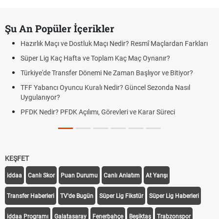
Şu An Popüler İçerikler
Hazırlık Maçı ve Dostluk Maçı Nedir? Resmî Maçlardan Farkları
Süper Lig Kaç Hafta ve Toplam Kaç Maç Oynanır?
Türkiye'de Transfer Dönemi Ne Zaman Başlıyor ve Bitiyor?
TFF Yabancı Oyuncu Kuralı Nedir? Güncel Sezonda Nasıl
Uygulanıyor?
PFDK Nedir? PFDK Açılımı, Görevleri ve Karar Süreci
KEŞFET
iddaa
Canlı Skor
Puan Durumu
Canlı Anlatım
At Yarışı
Transfer Haberleri
TV'de Bugün
Süper Lig Fikstür
Süper Lig Haberleri
iddaa Programı
Galatasaray
Fenerbahçe
Beşiktaş
Trabzonspor