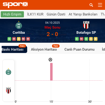
İLK11 KUR
Günün Özeti
At Yarışı Bankoları
TV
Hızlı Erişim
04.10.2025
Maç Sonu
Coritiba
Botafogo SP
2 - 0
G
M
B
M
M
G
M
G
B
B
Yeni
Yeni
Baskı Haritası
Aksiyon Haritası
Canlı Puan Durumu
İ
0'
15'
30'