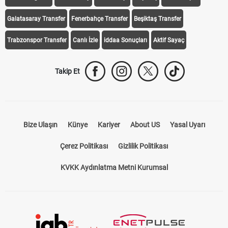
Galatasaray Transfer
Fenerbahçe Transfer
Beşiktaş Transfer
Trabzonspor Transfer
Canlı İzle
iddaa Sonuçları
Aktif Sayaç
Takip Et
Bize Ulaşın
Künye
Kariyer
About US
Yasal Uyarı
Çerez Politikası
Gizlilik Politikası
KVKK Aydınlatma Metni Kurumsal