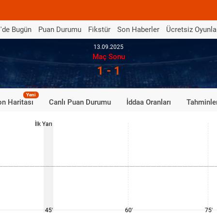
'de Bugün
Puan Durumu
Fikstür
Son Haberler
Ücretsiz Oyunla
13.09.2025
Maç Sonu
1 - 1
Yeni
n Haritası
Canlı Puan Durumu
İddaa Oranları
Tahminle
İlk Yarı
45'
60'
75'