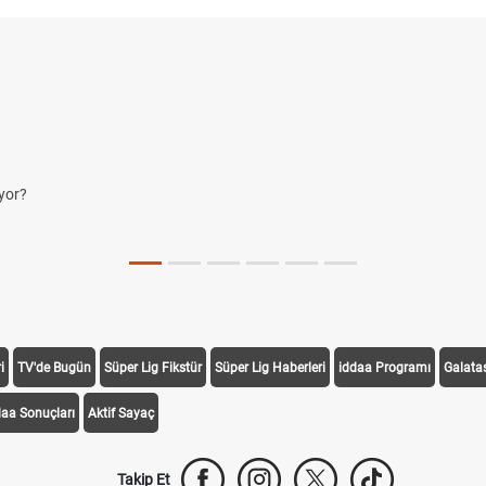
yor?
i
TV'de Bugün
Süper Lig Fikstür
Süper Lig Haberleri
iddaa Programı
Galata
daa Sonuçları
Aktif Sayaç
Takip Et