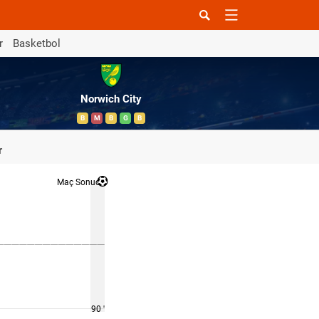
r
Basketbol
Norwich City
B
M
B
G
B
r
Maç Sonucu
90 '