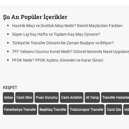
Şu An Popüler İçerikler
Hazırlık Maçı ve Dostluk Maçı Nedir? Resmî Maçlardan Farkları
Süper Lig Kaç Hafta ve Toplam Kaç Maç Oynanır?
Türkiye'de Transfer Dönemi Ne Zaman Başlıyor ve Bitiyor?
TFF Yabancı Oyuncu Kuralı Nedir? Güncel Sezonda Nasıl Uygulanı
PFDK Nedir? PFDK Açılımı, Görevleri ve Karar Süreci
KEŞFET
iddaa
Canlı Skor
Puan Durumu
Canlı Anlatım
At Yarışı
Transfer Haberler
Fenerbahçe Transfer
Beşiktaş Transfer
Trabzonspor Transfer
Canlı İzle
id