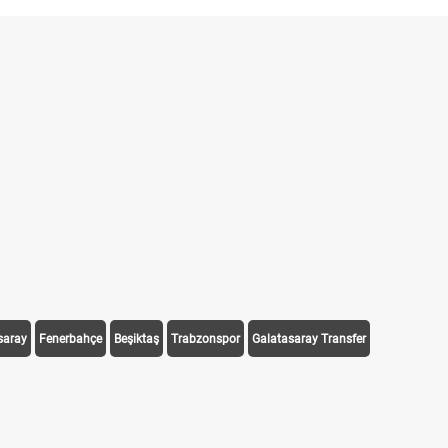
saray
Fenerbahçe
Beşiktaş
Trabzonspor
Galatasaray Transfer