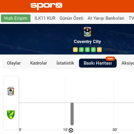
İLK11 KUR
Günün Özeti
At Yarışı Bankoları
TV
Hızlı Erişim
Coventry City
B
G
G
G
B
Yeni
Olaylar
Kadrolar
İstatistik
Baskı Haritası
Aksiyo
0'
15'
30'