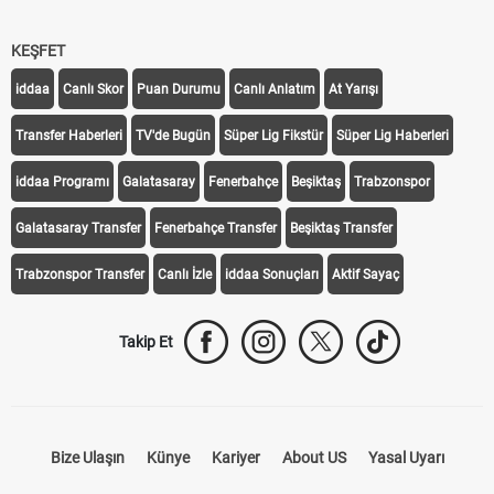
KEŞFET
iddaa
Canlı Skor
Puan Durumu
Canlı Anlatım
At Yarışı
Transfer Haberleri
TV'de Bugün
Süper Lig Fikstür
Süper Lig Haberleri
iddaa Programı
Galatasaray
Fenerbahçe
Beşiktaş
Trabzonspor
Galatasaray Transfer
Fenerbahçe Transfer
Beşiktaş Transfer
Trabzonspor Transfer
Canlı İzle
iddaa Sonuçları
Aktif Sayaç
Takip Et
Bize Ulaşın
Künye
Kariyer
About US
Yasal Uyarı