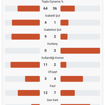
Topla Oynama %
64
36
İsabetli Şut
4
1
İsabetsiz Şut
9
2
Kurtarış
0
3
Kullandığı Korner
11
2
Ofsayt
3
4
Faul
12
7
Sarı Kart