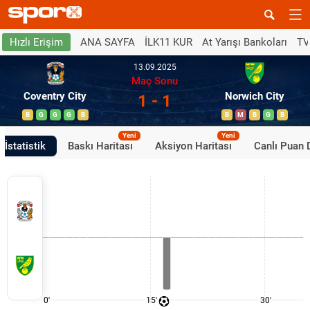
ANA SAYFA
İLK11 KUR
At Yarışı Bankoları
TV
Hızlı Erişim
13.09.2025
Maç Sonu
Coventry City
Norwich City
1 - 1
B
G
G
G
B
B
M
B
G
B
Yeni
Yeni
İstatistik
Baskı Haritası
Aksiyon Haritası
Canlı Puan
0'
15'
30'