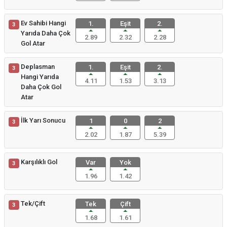
Ev Sahibi Hangi
1.
Eşit
2.
3
Yarıda Daha Çok
2.89
2.32
2.28
Gol Atar
Deplasman
1.
Eşit
2.
3
Hangi Yarıda
4.11
1.53
3.13
Daha Çok Gol
Atar
İlk Yarı Sonucu
1
0
2
3
2.02
1.87
5.39
Karşılıklı Gol
Var
Yok
3
1.96
1.42
Tek/Çift
Tek
Çift
3
1.68
1.61