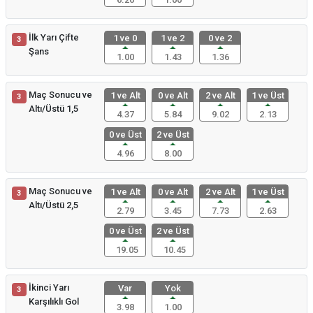
İlk Yarı Çifte
1 ve 0
1 ve 2
0 ve 2
3
Şans
1.00
1.43
1.36
Maç Sonucu ve
1 ve Alt
0 ve Alt
2 ve Alt
1 ve Üst
3
Altı/Üstü 1,5
4.37
5.84
9.02
2.13
0 ve Üst
2 ve Üst
4.96
8.00
Maç Sonucu ve
1 ve Alt
0 ve Alt
2 ve Alt
1 ve Üst
3
Altı/Üstü 2,5
2.79
3.45
7.73
2.63
0 ve Üst
2 ve Üst
19.05
10.45
İkinci Yarı
Var
Yok
3
Karşılıklı Gol
3.98
1.00