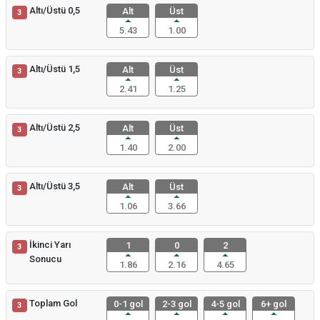
Altı/Üstü 0,5
Alt
Üst
3
5.43
1.00
Altı/Üstü 1,5
Alt
Üst
3
2.41
1.25
Altı/Üstü 2,5
Alt
Üst
3
1.40
2.00
Altı/Üstü 3,5
Alt
Üst
3
1.06
3.66
İkinci Yarı
1
0
2
3
Sonucu
1.86
2.16
4.65
Toplam Gol
0-1 gol
2-3 gol
4-5 gol
6+ gol
3