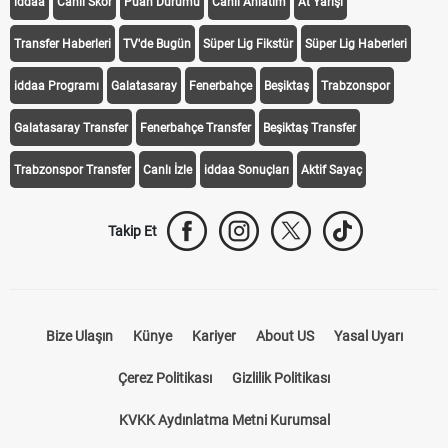
iddaa
Canlı Skor
Puan Durumu
Canlı Anlatım
At Yarışı
Transfer Haberleri
TV'de Bugün
Süper Lig Fikstür
Süper Lig Haberleri
iddaa Programı
Galatasaray
Fenerbahçe
Beşiktaş
Trabzonspor
Galatasaray Transfer
Fenerbahçe Transfer
Beşiktaş Transfer
Trabzonspor Transfer
Canlı İzle
iddaa Sonuçları
Aktif Sayaç
Takip Et
Bize Ulaşın
Künye
Kariyer
About US
Yasal Uyarı
Çerez Politikası
Gizlilik Politikası
KVKK Aydınlatma Metni Kurumsal