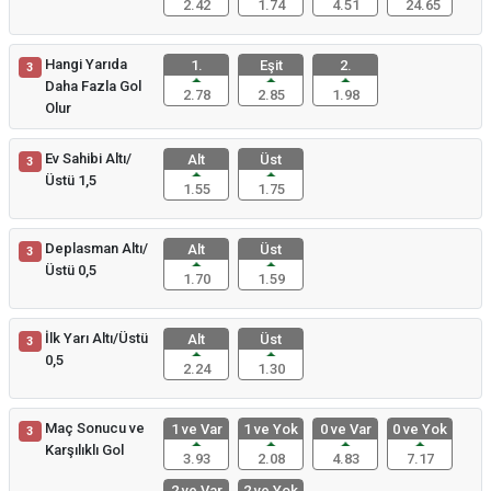
2.42
1.74
4.51
24.65
Hangi Yarıda
1.
Eşit
2.
3
Daha Fazla Gol
2.78
2.85
1.98
Olur
Ev Sahibi Altı/
Alt
Üst
3
Üstü 1,5
1.55
1.75
Deplasman Altı/
Alt
Üst
3
Üstü 0,5
1.70
1.59
İlk Yarı Altı/Üstü
Alt
Üst
3
0,5
2.24
1.30
Maç Sonucu ve
1 ve Var
1 ve Yok
0 ve Var
0 ve Yok
3
Karşılıklı Gol
3.93
2.08
4.83
7.17
2 ve Var
2 ve Yok