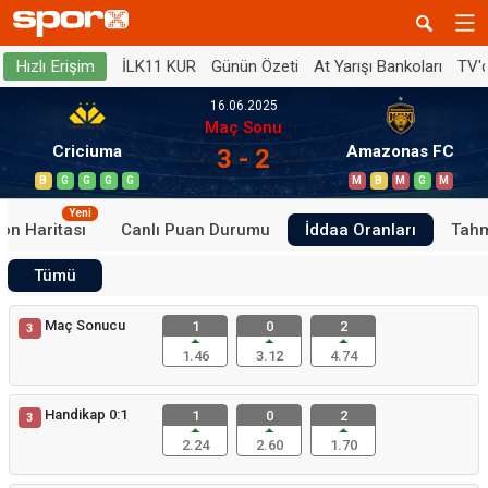
İLK11 KUR
Günün Özeti
At Yarışı Bankoları
TV'
Hızlı Erişim
16.06.2025
Maç Sonu
Criciuma
Amazonas FC
3 - 2
B
G
G
G
G
M
B
M
G
M
Yeni
on Haritası
Canlı Puan Durumu
İddaa Oranları
Tahm
Tümü
Maç Sonucu
1
0
2
3
1.46
3.12
4.74
Handikap 0:1
1
0
2
3
2.24
2.60
1.70