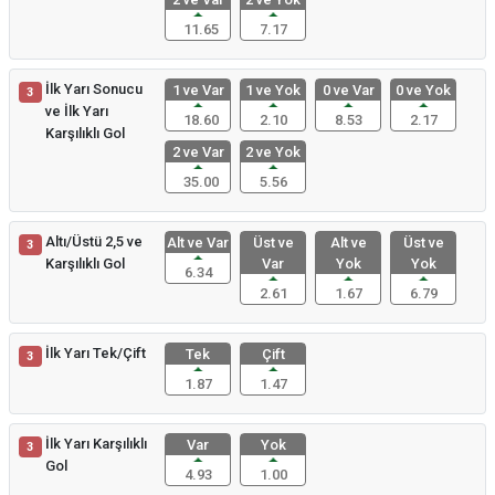
11.65
7.17
İlk Yarı Sonucu
1 ve Var
1 ve Yok
0 ve Var
0 ve Yok
3
ve İlk Yarı
18.60
2.10
8.53
2.17
Karşılıklı Gol
2 ve Var
2 ve Yok
35.00
5.56
Altı/Üstü 2,5 ve
Alt ve Var
Üst ve
Alt ve
Üst ve
3
Karşılıklı Gol
Var
Yok
Yok
6.34
2.61
1.67
6.79
İlk Yarı Tek/Çift
Tek
Çift
3
1.87
1.47
İlk Yarı Karşılıklı
Var
Yok
3
Gol
4.93
1.00