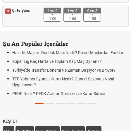
Çifte Şans
1 ve 0
1 ve 2
0 ve 2
3
1.00
1.06
1.55
Şu An Popüler İçerikler
Hazırlık Maçı ve Dostluk Maçı Nedir? Resmî Maçlardan Farkları
Süper Lig Kaç Hafta ve Toplam Kaç Maç Oynanır?
Türkiye'de Transfer Dönemi Ne Zaman Başlıyor ve Bitiyor?
TFF Yabancı Oyuncu Kuralı Nedir? Güncel Sezonda Nasıl
Uygulanıyor?
PFDK Nedir? PFDK Açılımı, Görevleri ve Karar Süreci
KEŞFET