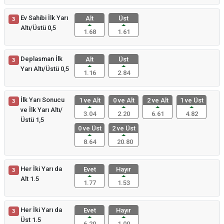
Ev Sahibi İlk Yarı
Alt
Üst
3
Altı/Üstü 0,5
1.68
1.61
Deplasman İlk
Alt
Üst
3
Yarı Altı/Üstü 0,5
1.16
2.84
İlk Yarı Sonucu
1 ve Alt
0 ve Alt
2 ve Alt
1 ve Üst
3
ve İlk Yarı Altı/
3.04
2.20
6.61
4.82
Üstü 1,5
0 ve Üst
2 ve Üst
8.64
20.80
Her İki Yarı da
Evet
Hayır
3
Alt 1.5
1.77
1.53
Her İki Yarı da
Evet
Hayır
3
Üst 1.5
6.20
1.00