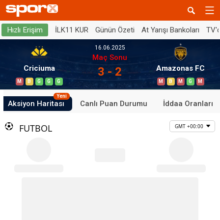
İLK11 KUR
Günün Özeti
At Yarışı Bankoları
TV'
Hızlı Erişim
16.06.2025
Maç Sonu
Criciuma
Amazonas FC
3 - 2
M
B
G
G
G
M
B
M
G
M
Yeni
Aksiyon Haritası
Canlı Puan Durumu
İddaa Oranları
FUTBOL
GMT +00:00