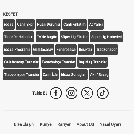
KEŞFET
iddaa
Canlı Skor
Puan Durumu
Canlı Anlatım
At Yarışı
Transfer Haberleri
TV'de Bugün
Süper Lig Fikstür
Süper Lig Haberleri
iddaa Programı
Galatasaray
Fenerbahçe
Beşiktaş
Trabzonspor
Galatasaray Transfer
Fenerbahçe Transfer
Beşiktaş Transfer
Trabzonspor Transfer
Canlı İzle
iddaa Sonuçları
Aktif Sayaç
Takip Et
Bize Ulaşın
Künye
Kariyer
About US
Yasal Uyarı