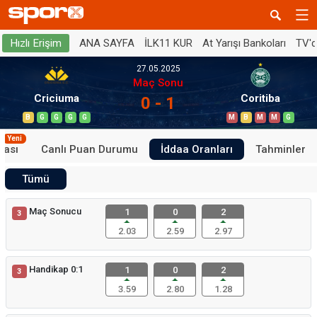
ANA SAYFA
İLK11 KUR
At Yarışı Bankoları
TV'
Hızlı Erişim
27.05.2025
Maç Sonu
Criciuma
Coritiba
0 - 1
B
G
G
G
G
M
B
M
M
G
Yeni
tası
Canlı Puan Durumu
İddaa Oranları
Tahminler
Tümü
Maç Sonucu
1
0
2
3
2.03
2.59
2.97
Handikap 0:1
1
0
2
3
3.59
2.80
1.28