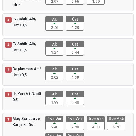
2.97
2.66
1.99
Olur
Ev Sahibi Altı/
Alt
Üst
3
Üstü 0,5
2.46
1.23
Ev Sahibi Altı/
Alt
Üst
3
Üstü 1,5
1.24
2.44
Deplasman Altı/
Alt
Üst
3
Üstü 0,5
2.02
1.39
İlk Yarı Altı/Üstü
Alt
Üst
3
0,5
1.99
1.40
Maç Sonucu ve
1 ve Var
1 ve Yok
0 ve Var
0 ve Yok
3
Karşılıklı Gol
5.48
2.90
4.13
5.70
2 ve Var
2 ve Yok