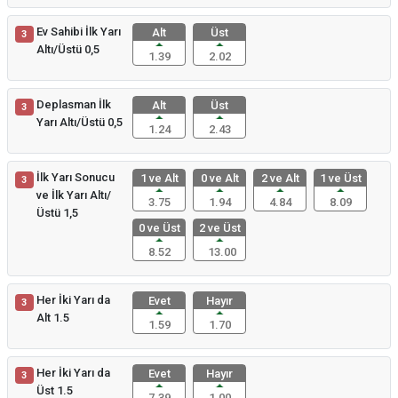
Ev Sahibi İlk Yarı
Alt
Üst
3
Altı/Üstü 0,5
1.39
2.02
Deplasman İlk
Alt
Üst
3
Yarı Altı/Üstü 0,5
1.24
2.43
İlk Yarı Sonucu
1 ve Alt
0 ve Alt
2 ve Alt
1 ve Üst
3
ve İlk Yarı Altı/
3.75
1.94
4.84
8.09
Üstü 1,5
0 ve Üst
2 ve Üst
8.52
13.00
Her İki Yarı da
Evet
Hayır
3
Alt 1.5
1.59
1.70
Her İki Yarı da
Evet
Hayır
3
Üst 1.5
7.39
1.00