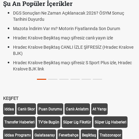
Şu An Popüler İçerikler
DGS Sonuçları Ne Zaman Açıklanacak 2026? ÖSYM Sonuç
Tarihini Duyurdu
Mazota İndirim Var mı? Motorin Fiyatlarında Son Durum
Hradec Kralove Beşiktaş maçı şifresiz canlı yayın izle
Hradec Kralove Beşiktaş CANLI İZLE ŞİFRESİZ (Hradec Kralove
BJK)
Hradec Kralove Beşiktaş maçı şifresiz S Sport Plus izle, Hradec
Kralove BJK link
KEŞFET
iddaa
Canlı Skor
Puan Durumu
Canlı Anlatım
At Yarışı
Transfer Haberleri
TV'de Bugün
Süper Lig Fikstür
Süper Lig Haberleri
iddaa Programı
Galatasaray
Fenerbahçe
Beşiktaş
Trabzonspor