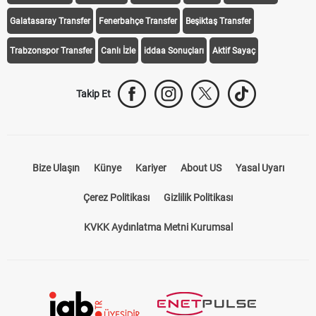
Galatasaray Transfer
Fenerbahçe Transfer
Beşiktaş Transfer
Trabzonspor Transfer
Canlı İzle
iddaa Sonuçları
Aktif Sayaç
Takip Et
Bize Ulaşın
Künye
Kariyer
About US
Yasal Uyarı
Çerez Politikası
Gizlilik Politikası
KVKK Aydınlatma Metni Kurumsal