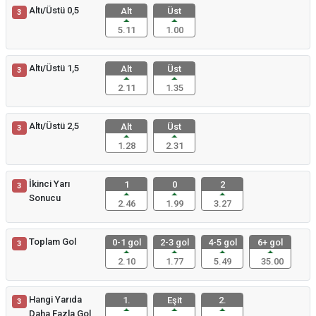
Altı/Üstü 0,5
Alt
Üst
3
5.11
1.00
Altı/Üstü 1,5
Alt
Üst
3
2.11
1.35
Altı/Üstü 2,5
Alt
Üst
3
1.28
2.31
İkinci Yarı
1
0
2
3
Sonucu
2.46
1.99
3.27
Toplam Gol
0-1 gol
2-3 gol
4-5 gol
6+ gol
3
2.10
1.77
5.49
35.00
Hangi Yarıda
1.
Eşit
2.
3
Daha Fazla Gol