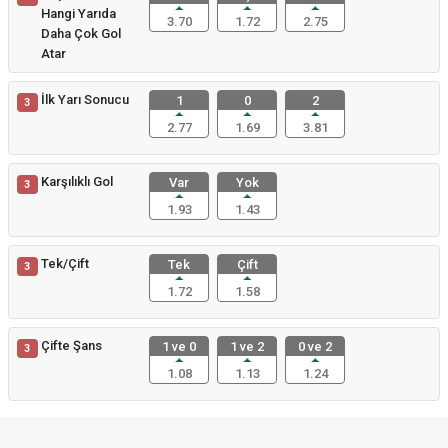
Hangi Yarıda
3.70
1.72
2.75
Daha Çok Gol
Atar
İlk Yarı Sonucu
1
0
2
3
2.77
1.69
3.81
Karşılıklı Gol
Var
Yok
3
1.93
1.43
Tek/Çift
Tek
Çift
3
1.72
1.58
Çifte Şans
1 ve 0
1 ve 2
0 ve 2
3
1.08
1.13
1.24