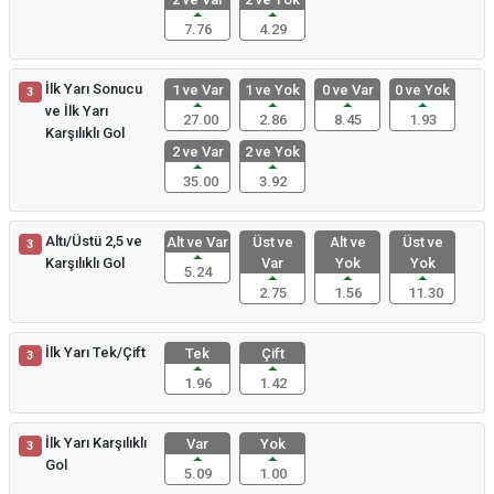
7.76
4.29
İlk Yarı Sonucu
1 ve Var
1 ve Yok
0 ve Var
0 ve Yok
3
ve İlk Yarı
27.00
2.86
8.45
1.93
Karşılıklı Gol
2 ve Var
2 ve Yok
35.00
3.92
Altı/Üstü 2,5 ve
Alt ve Var
Üst ve
Alt ve
Üst ve
3
Karşılıklı Gol
Var
Yok
Yok
5.24
2.75
1.56
11.30
İlk Yarı Tek/Çift
Tek
Çift
3
1.96
1.42
İlk Yarı Karşılıklı
Var
Yok
3
Gol
5.09
1.00