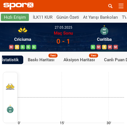
İLK11 KUR
Günün Özeti
At Yarışı Bankoları
TV
Hızlı Erişim
27.05.2025
Maç Sonu
Criciuma
Coritiba
0 - 1
M
B
G
G
G
G
M
B
M
M
Yeni
Yeni
İstatistik
Baskı Haritası
Aksiyon Haritası
Canlı Puan
0'
15'
30'