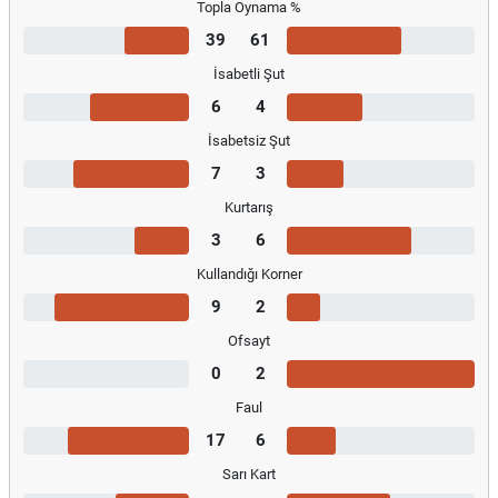
Topla Oynama %
39
61
İsabetli Şut
6
4
İsabetsiz Şut
7
3
Kurtarış
3
6
Kullandığı Korner
9
2
Ofsayt
0
2
Faul
17
6
Sarı Kart