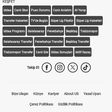
KEŞFET
iddaa
Canlı Skor
Puan Durumu
Canlı Anlatım
At Yarışı
Transfer Haberleri
TV'de Bugün
Süper Lig Fikstür
Süper Lig Haberleri
iddaa Programı
Galatasaray
Fenerbahçe
Beşiktaş
Trabzonspor
Galatasaray Transfer
Fenerbahçe Transfer
Beşiktaş Transfer
Trabzonspor Transfer
Canlı İzle
iddaa Sonuçları
Aktif Sayaç
Takip Et
Bize Ulaşın
Künye
Kariyer
About US
Yasal Uyarı
Çerez Politikası
Gizlilik Politikası