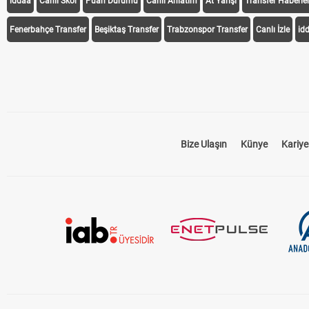
iddaa
Canlı Skor
Puan Durumu
Canlı Anlatım
At Yarışı
Transfer Haberler
Fenerbahçe Transfer
Beşiktaş Transfer
Trabzonspor Transfer
Canlı İzle
id
Bize Ulaşın
Künye
Kariye