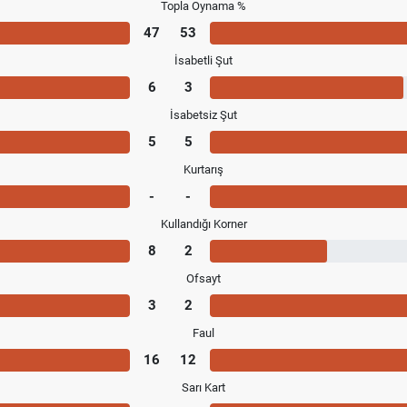
Topla Oynama %
47
53
İsabetli Şut
6
3
İsabetsiz Şut
5
5
Kurtarış
-
-
Kullandığı Korner
8
2
Ofsayt
3
2
Faul
16
12
Sarı Kart