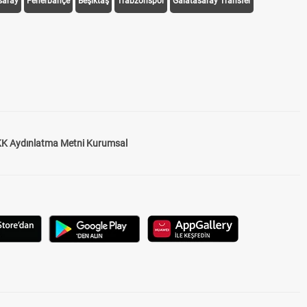
saray
Fenerbahçe
Beşiktaş
Trabzonspor
Galatasaray Transfer
K Aydınlatma Metni Kurumsal