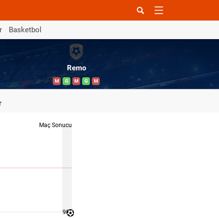
r
Basketbol
Remo
M
G
M
G
M
r
Maç Sonucu
90 '