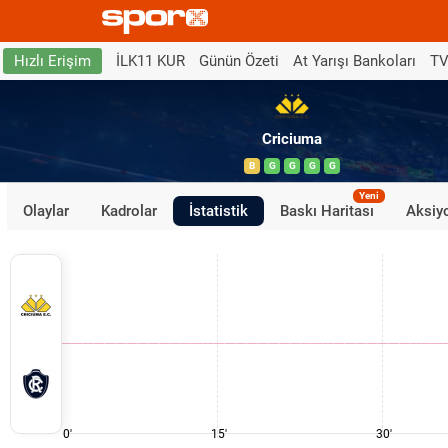
İLK11 KUR
Günün Özeti
At Yarışı Bankoları
TV
Hızlı Erişim
Criciuma
B
G
G
G
G
Yeni
Olaylar
Kadrolar
İstatistik
Baskı Haritası
Aksiyo
0'
15'
30'