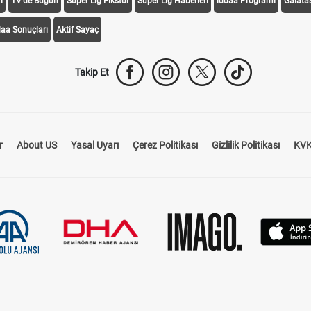
i
TV'de Bugün
Süper Lig Fikstür
Süper Lig Haberleri
iddaa Programı
Galata
daa Sonuçları
Aktif Sayaç
Takip Et
r
About US
Yasal Uyarı
Çerez Politikası
Gizlilik Politikası
KVK