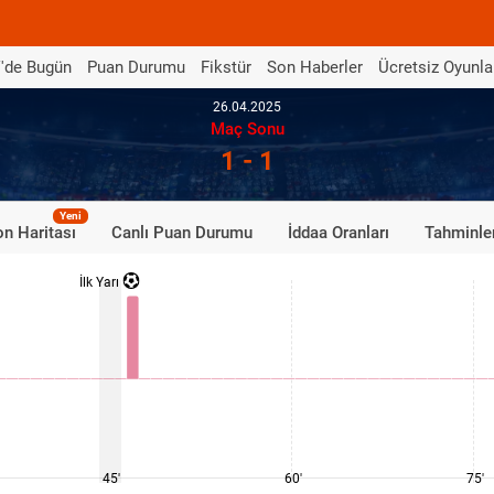
'de Bugün
Puan Durumu
Fikstür
Son Haberler
Ücretsiz Oyunla
26.04.2025
Maç Sonu
1 - 1
Yeni
n Haritası
Canlı Puan Durumu
İddaa Oranları
Tahminle
İlk Yarı
45'
60'
75'