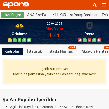
ANA SAYFA
İLK11 KUR
At Yarışı Bankoları
TV'
Hızlı Erişim
26.04.2025
Maç Sonu
Criciuma
Remo
1 - 1
B
G
G
G
G
M
G
M
G
M
Yeni
Ye
Kadrolar
İstatistik
Baskı Haritası
Aksiyon Haritas
İçerik bulunmuyor
Maçın başlamasına yakın canlı anlatım başlayacaktır.
Şu An Popüler İçerikler
Açık Lise Kayıtları Ne Zaman 2026? AÖL 2. Dönem Kayıt