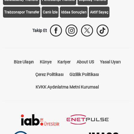
Trabzonspor Transfer
Canlı İzle
iddaa Sonuçları
Aktif Sayaç
Takip Et
Bize Ulaşın
Künye
Kariyer
About US
Yasal Uyarı
Çerez Politikası
Gizlilik Politikası
KVKK Aydınlatma Metni Kurumsal