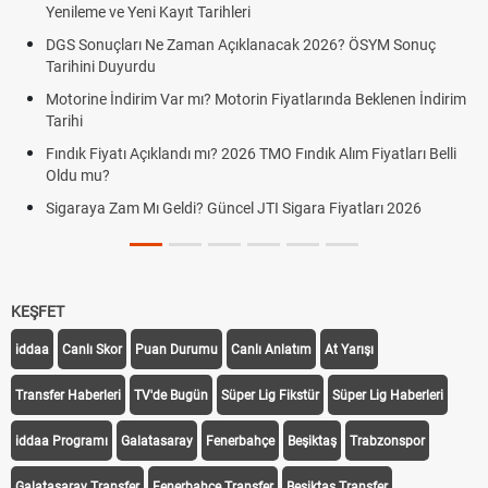
Yenileme ve Yeni Kayıt Tarihleri
DGS Sonuçları Ne Zaman Açıklanacak 2026? ÖSYM Sonuç
Tarihini Duyurdu
Motorine İndirim Var mı? Motorin Fiyatlarında Beklenen İndirim
Tarihi
Fındık Fiyatı Açıklandı mı? 2026 TMO Fındık Alım Fiyatları Belli
Oldu mu?
Sigaraya Zam Mı Geldi? Güncel JTI Sigara Fiyatları 2026
KEŞFET
iddaa
Canlı Skor
Puan Durumu
Canlı Anlatım
At Yarışı
Transfer Haberleri
TV'de Bugün
Süper Lig Fikstür
Süper Lig Haberleri
iddaa Programı
Galatasaray
Fenerbahçe
Beşiktaş
Trabzonspor
Galatasaray Transfer
Fenerbahçe Transfer
Beşiktaş Transfer