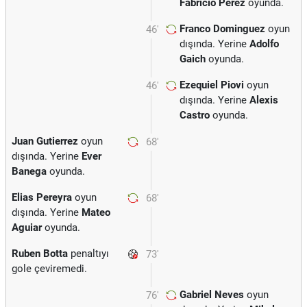
Fabricio Perez
oyunda.
Franco Dominguez
oyun
46'
dışında. Yerine
Adolfo
Gaich
oyunda.
Ezequiel Piovi
oyun
46'
dışında. Yerine
Alexis
Castro
oyunda.
Juan Gutierrez
oyun
68'
dışında. Yerine
Ever
Banega
oyunda.
Elias Pereyra
oyun
68'
dışında. Yerine
Mateo
Aguiar
oyunda.
Ruben Botta
penaltıyı
73'
gole çeviremedi.
Gabriel Neves
oyun
76'