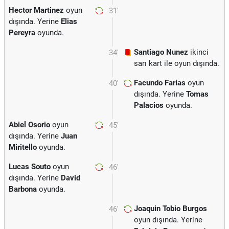
Hector Martinez
oyun
31'
dışında. Yerine
Elias
Pereyra
oyunda.
Santiago Nunez
ikinci
34'
sarı kart ile oyun dışında.
Facundo Farias
oyun
40'
dışında. Yerine
Tomas
Palacios
oyunda.
Abiel Osorio
oyun
45'
dışında. Yerine
Juan
Miritello
oyunda.
Lucas Souto
oyun
46'
dışında. Yerine
David
Barbona
oyunda.
Joaquin Tobio Burgos
46'
oyun dışında. Yerine