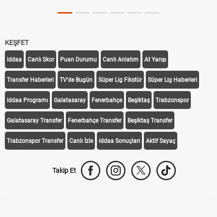
KEŞFET
iddaa
Canlı Skor
Puan Durumu
Canlı Anlatım
At Yarışı
Transfer Haberleri
TV'de Bugün
Süper Lig Fikstür
Süper Lig Haberleri
iddaa Programı
Galatasaray
Fenerbahçe
Beşiktaş
Trabzonspor
Galatasaray Transfer
Fenerbahçe Transfer
Beşiktaş Transfer
Trabzonspor Transfer
Canlı İzle
iddaa Sonuçları
Aktif Sayaç
Takip Et