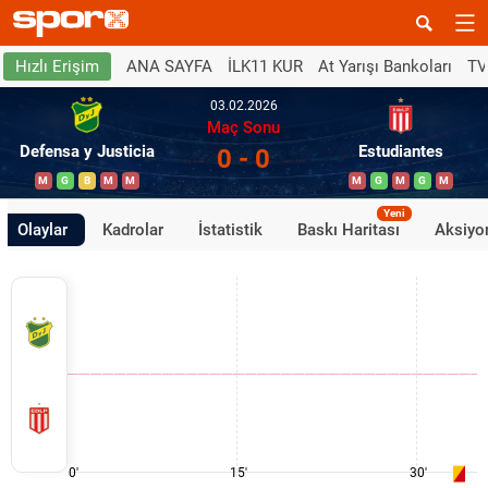
ANA SAYFA
İLK11 KUR
At Yarışı Bankoları
TV
Hızlı Erişim
03.02.2026
Maç Sonu
Defensa y Justicia
Estudiantes
0 - 0
M
G
B
M
M
M
G
M
G
M
Yeni
Olaylar
Kadrolar
İstatistik
Baskı Haritası
Aksiyon
0'
15'
30'