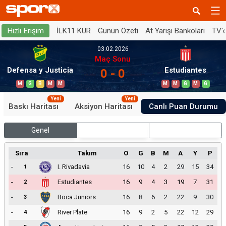
İLK11 KUR
Günün Özeti
At Yarışı Bankoları
TV'
Hızlı Erişim
03.02.2026
Maç Sonu
Defensa y Justicia
Estudiantes
0 - 0
M
G
B
M
M
M
M
G
M
G
Yeni
Yeni
Baskı Haritası
Aksiyon Haritası
Canlı Puan Durumu
Genel
İç Saha
Dış Saha
Sıra
Takım
O
G
B
M
A
Y
P
-
I. Rivadavia
16
10
4
2
29
15
34
1
-
Estudiantes
16
9
4
3
19
7
31
2
-
Boca Juniors
16
8
6
2
22
9
30
3
-
River Plate
16
9
2
5
22
12
29
4