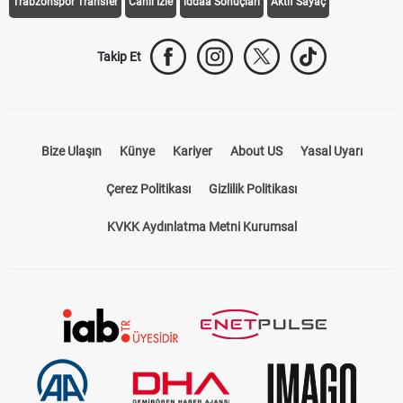
Trabzonspor Transfer
Canlı İzle
iddaa Sonuçları
Aktif Sayaç
Takip Et
Bize Ulaşın
Künye
Kariyer
About US
Yasal Uyarı
Çerez Politikası
Gizlilik Politikası
KVKK Aydınlatma Metni Kurumsal