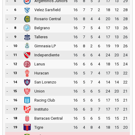
-
Argentinos Juniors
16
8
5
3
17
13
29
5
-
Velez Sarsfield
16
7
7
2
18
12
28
6
-
Rosario Central
16
8
4
4
20
16
28
7
-
Belgrano
16
7
5
4
17
13
26
8
-
Talleres
16
7
5
4
17
13
26
9
-
Gimnasia LP
16
8
2
6
19
19
26
10
-
Independiente
16
6
6
4
24
20
24
11
-
Lanus
16
6
6
4
18
15
24
12
-
Huracan
16
5
7
4
17
13
22
13
-
San Lorenzo
16
5
7
4
14
14
22
14
-
Union
16
5
6
5
24
20
21
15
-
Racing Club
16
5
6
5
17
15
21
16
-
Instituto
16
6
3
7
17
17
21
17
-
Barracas Central
16
5
6
5
15
15
21
18
-
Tigre
16
4
8
4
18
15
20
19