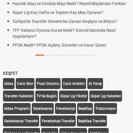
Hazırlık Maçı ve Dostluk Maçı Nedir? Resmî Maçlardan Farkları
Süper Lig Kaç Hafta ve Toplam Kaç Maç Oynanır?
Türkiye'de Transfer Dönemi Ne Zaman Başlıyor ve Bitiyor?
TFF Yabancı Oyuncu Kuralı Nedir? Güncel Sezonda Nasıl
Uygulanıyor?
PFDK Nedir? PFDK Açılımı, Görevleri ve Karar Süreci
KEŞFET
iddaa
Canlı Skor
Puan Durumu
Canlı Anlatım
At Yarışı
Transfer Haberleri
TV'de Bugün
Süper Lig Fikstür
Süper Lig Haberleri
iddaa Programı
Galatasaray
Fenerbahçe
Beşiktaş
Trabzonspor
Galatasaray Transfer
Fenerbahçe Transfer
Beşiktaş Transfer