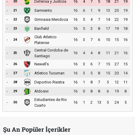
-
Defensa y Justicia
16
4
7
5
18
21
19
20
-
Sarmiento
16
6
1
9
13
20
19
21
-
Gimnasia Mendoza
16
5
4
7
14
22
19
22
-
Banfield
16
5
3
8
17
19
18
23
Club Atletico
-
16
3
7
6
10
15
16
24
Platense
Central Cordoba de
-
16
4
4
8
11
21
16
25
Santiago
-
Newell's
16
3
6
7
15
27
15
26
-
Atletico Tucuman
16
3
5
8
15
20
14
27
-
Deportivo Riestra
16
1
8
7
5
12
11
28
-
Aldosivi
16
0
8
8
6
19
8
29
Estudiantes de Rio
-
16
1
2
13
5
24
5
30
Cuarto
Şu An Popüler İçerikler