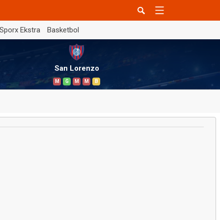
Sporx Ekstra
Basketbol
San Lorenzo
M
G
M
M
B