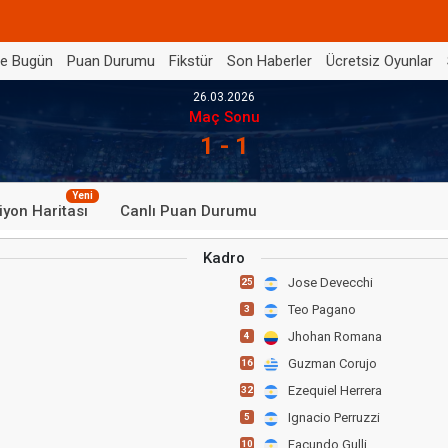
de Bugün
Puan Durumu
Fikstür
Son Haberler
Ücretsiz Oyunlar
26.03.2026
Maç Sonu
1 - 1
Yeni
iyon Haritası
Canlı Puan Durumu
Kadro
Jose Devecchi
25
Teo Pagano
3
Jhohan Romana
4
Guzman Corujo
16
Ezequiel Herrera
32
Ignacio Perruzzi
5
Facundo Gulli
10