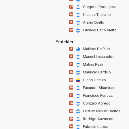
Gregorio Rodriguez
17
Nicolas Tripichio
24
Alexis Cuello
9
Luciano Dario Vietto
19
Yedekler
Mathias De Ritis
6
Manuel Insaurralde
8
Matias Reali
11
Mauricio Cardillo
15
Diego Herazo
18
Facundo Altamirano
20
Francisco Perruzzi
21
Gonzalo Abrego
26
Cristian Nahuel Barrios
28
Rodrigo Auzmendi
29
Fabricio Lopez
34