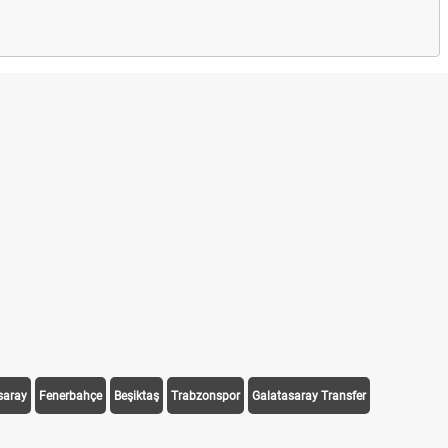
saray
Fenerbahçe
Beşiktaş
Trabzonspor
Galatasaray Transfer