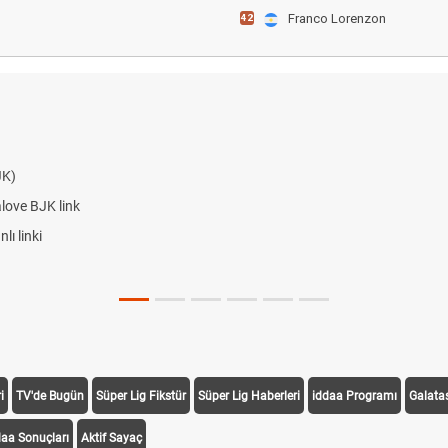
Franco Lorenzon
42
JK)
alove BJK link
ı linki
i
TV'de Bugün
Süper Lig Fikstür
Süper Lig Haberleri
iddaa Programı
Galata
daa Sonuçları
Aktif Sayaç