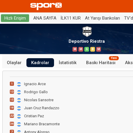
ANA SAYFA
İLK11 KUR
At Yarışı Bankoları
TV'
Hızlı Erişim
Deportivo Riestra
M
M
G
B
M
Yeni
Olaylar
Kadrolar
İstatistik
Baskı Haritası
Aks
Ignacio Arce
1
Rodrigo Gallo
13
Nicolas Sansotre
15
Juan Cruz Randazzo
19
Cristian Paz
22
Mariano Bracamonte
36
Antony Alonso
7