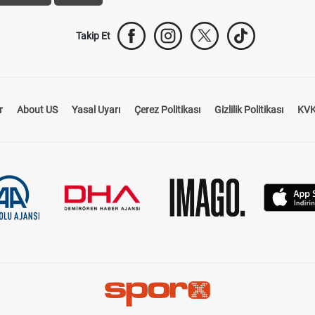
Takip Et
r
About US
Yasal Uyarı
Çerez Politikası
Gizlilik Politikası
KVK