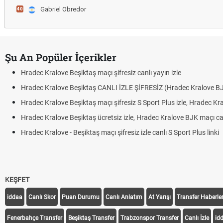
Gabriel Obredor
40
Şu An Popüler İçerikler
Hradec Kralove Beşiktaş maçı şifresiz canlı yayın izle
Hradec Kralove Beşiktaş CANLI İZLE ŞİFRESİZ (Hradec Kralove B
Hradec Kralove Beşiktaş maçı şifresiz S Sport Plus izle, Hradec Kr
Hradec Kralove Beşiktaş ücretsiz izle, Hradec Kralove BJK maçı canl
Hradec Kralove - Beşiktaş maçı şifresiz izle canlı S Sport Plus linki
KEŞFET
iddaa
Canlı Skor
Puan Durumu
Canlı Anlatım
At Yarışı
Transfer Haberler
Fenerbahçe Transfer
Beşiktaş Transfer
Trabzonspor Transfer
Canlı İzle
id