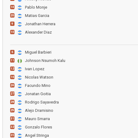
Pablo Monje
14
Matias Garcia
20
Jonathan Herrera
9
Alexander Diaz
10
Miguel Barbieri
6
Johnson Nsumoh Kalu
11
Ivan Lopez
12
Nicolas Watson
16
Facundo Mino
24
Jonatan Goitia
27
Rodrigo Sayavedra
28
Alejo Dramisino
29
Mauro Smarra
31
Gonzalo Flores
32
Angel Stringa
35