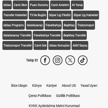
iddaa
Canlı Skor
Puan Durumu
Canlı Anlatım
At Yarışı
Transfer Haberleri
TV'de Bugün
Süper Lig Fikstür
Süper Lig Haberleri
iddaa Programı
Galatasaray
Fenerbahçe
Beşiktaş
Trabzonspor
Galatasaray Transfer
Fenerbahçe Transfer
Beşiktaş Transfer
Trabzonspor Transfer
Canlı İzle
iddaa Sonuçları
Aktif Sayaç
Takip Et
Bize Ulaşın
Künye
Kariyer
About US
Yasal Uyarı
Çerez Politikası
Gizlilik Politikası
KVKK Aydınlatma Metni Kurumsal