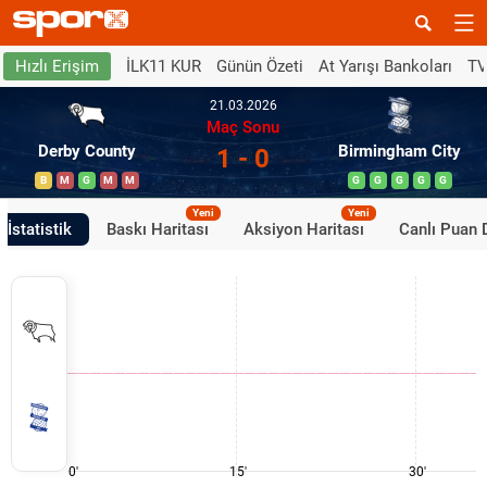
İLK11 KUR
Günün Özeti
At Yarışı Bankoları
TV
Hızlı Erişim
21.03.2026
Maç Sonu
Derby County
Birmingham City
1 - 0
B
M
G
M
M
G
G
G
G
G
Yeni
Yeni
İstatistik
Baskı Haritası
Aksiyon Haritası
Canlı Puan
0'
15'
30'