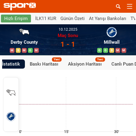
İLK11 KUR
Günün Özeti
At Yarışı Bankoları
TV
Hızlı Erişim
10.12.2025
Maç Sonu
Derby County
Millwall
1 - 1
M
B
M
G
M
G
G
B
M
M
Yeni
Yeni
İstatistik
Baskı Haritası
Aksiyon Haritası
Canlı Puan
0'
15'
30'