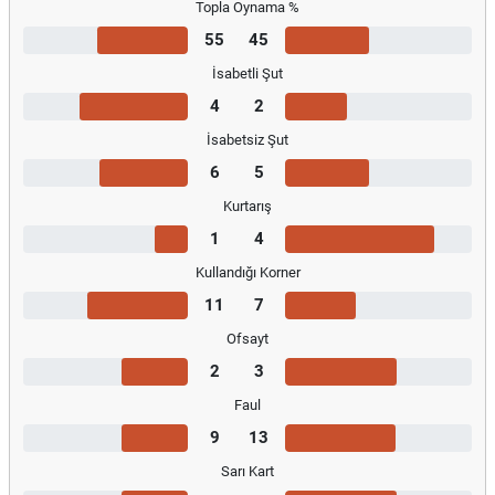
Topla Oynama %
55
45
İsabetli Şut
4
2
İsabetsiz Şut
6
5
Kurtarış
1
4
Kullandığı Korner
11
7
Ofsayt
2
3
Faul
9
13
Sarı Kart