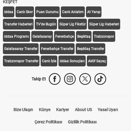
KEŞFET
iddaa
Canlı Skor
Puan Durumu
Canlı Anlatım
At Yarışı
Transfer Haberleri
TV'de Bugün
Süper Lig Fikstür
Süper Lig Haberleri
iddaa Programı
Galatasaray
Fenerbahçe
Beşiktaş
Trabzonspor
Galatasaray Transfer
Fenerbahçe Transfer
Beşiktaş Transfer
Trabzonspor Transfer
Canlı İzle
iddaa Sonuçları
Aktif Sayaç
Takip Et
Bize Ulaşın
Künye
Kariyer
About US
Yasal Uyarı
Çerez Politikası
Gizlilik Politikası