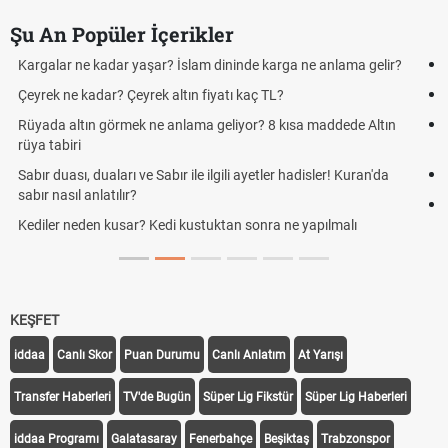
Şu An Popüler İçerikler
şar? İslam dininde karga ne anlama gelir?
Futbolda ofsayt nedir? Of
ek altın fiyatı kaç TL?
Kravat nasıl bağlanır? 
ne anlama geliyor? 8 kısa maddede Altın
Cemre düştü mü? Kış ce
demek
 Sabır ile ilgili ayetler hadisler! Kuran'da
Rüyada kedi görmek en a
Evde çilek reçeli nasıl yap
 Kedi kustuktan sonra ne yapılmalı
tarifi
KEŞFET
iddaa
Canlı Skor
Puan Durumu
Canlı Anlatım
At Yarışı
Transfer Haberleri
TV'de Bugün
Süper Lig Fikstür
Süper Lig Haberleri
iddaa Programı
Galatasaray
Fenerbahçe
Beşiktaş
Trabzonspor