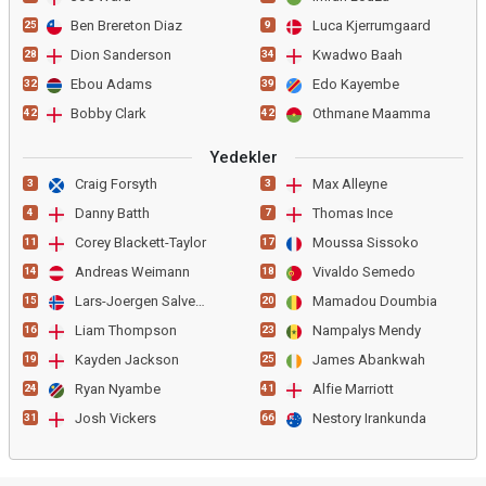
Ben Brereton Diaz
Luca Kjerrumgaard
25
9
Dion Sanderson
Kwadwo Baah
28
34
Ebou Adams
Edo Kayembe
32
39
Bobby Clark
Othmane Maamma
42
42
Yedekler
Craig Forsyth
Max Alleyne
3
3
Danny Batth
Thomas Ince
4
7
Corey Blackett-Taylor
Moussa Sissoko
11
17
Andreas Weimann
Vivaldo Semedo
14
18
Lars-Joergen Salvesen
Mamadou Doumbia
15
20
Liam Thompson
Nampalys Mendy
16
23
Kayden Jackson
James Abankwah
19
25
Ryan Nyambe
Alfie Marriott
24
41
Josh Vickers
Nestory Irankunda
31
66