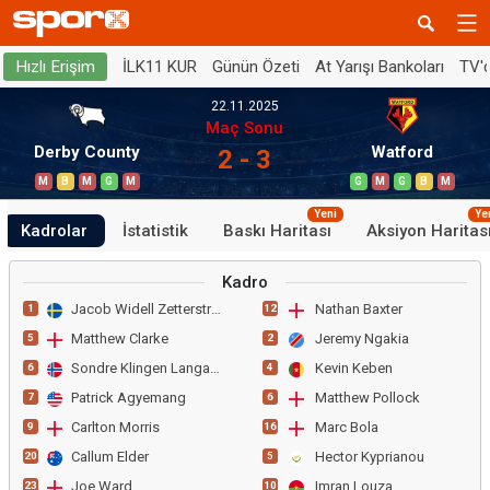
İLK11 KUR
Günün Özeti
At Yarışı Bankoları
TV'
Hızlı Erişim
22.11.2025
Maç Sonu
Derby County
Watford
2 - 3
M
B
M
G
M
G
M
G
B
M
Yeni
Ye
Kadrolar
İstatistik
Baskı Haritası
Aksiyon Haritas
Kadro
Jacob Widell Zetterstroem
Nathan Baxter
1
12
Matthew Clarke
Jeremy Ngakia
5
2
Sondre Klingen Langaas
Kevin Keben
6
4
Patrick Agyemang
Matthew Pollock
7
6
Carlton Morris
Marc Bola
9
16
Callum Elder
Hector Kyprianou
20
5
Joe Ward
Imran Louza
23
10