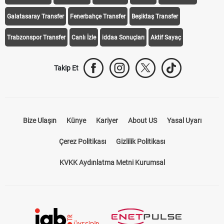
Galatasaray Transfer
Fenerbahçe Transfer
Beşiktaş Transfer
Trabzonspor Transfer
Canlı İzle
iddaa Sonuçları
Aktif Sayaç
Takip Et
Bize Ulaşın
Künye
Kariyer
About US
Yasal Uyarı
Çerez Politikası
Gizlilik Politikası
KVKK Aydınlatma Metni Kurumsal