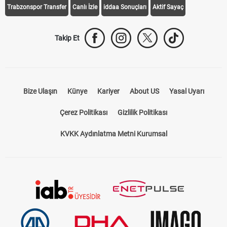
Trabzonspor Transfer
Canlı İzle
iddaa Sonuçları
Aktif Sayaç
Takip Et
Bize Ulaşın
Künye
Kariyer
About US
Yasal Uyarı
Çerez Politikası
Gizlilik Politikası
KVKK Aydınlatma Metni Kurumsal