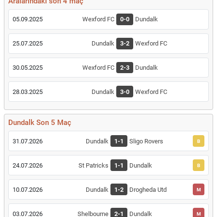
Aralarındaki son 4 maç
05.09.2025
Wexford FC
0-0
Dundalk
25.07.2025
Dundalk
3-2
Wexford FC
30.05.2025
Wexford FC
2-3
Dundalk
28.03.2025
Dundalk
3-0
Wexford FC
Dundalk Son 5 Maç
31.07.2026
Dundalk
1-1
Sligo Rovers
B
24.07.2026
St Patricks
1-1
Dundalk
B
10.07.2026
Dundalk
1-2
Drogheda Utd
M
03.07.2026
Shelbourne
2-1
Dundalk
M