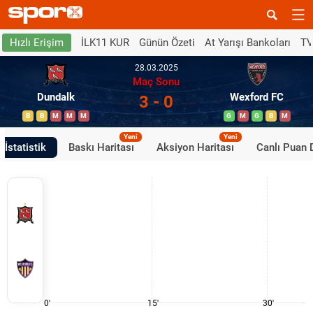
İLK11 KUR
Günün Özeti
At Yarışı Bankoları
TV
Hızlı Erişim
28.03.2025
Maç Sonu
Dundalk
Wexford FC
3 - 0
B
B
M
M
M
G
M
G
B
M
Yeni
Yeni
İstatistik
Baskı Haritası
Aksiyon Haritası
Canlı Puan
0'
15'
30'