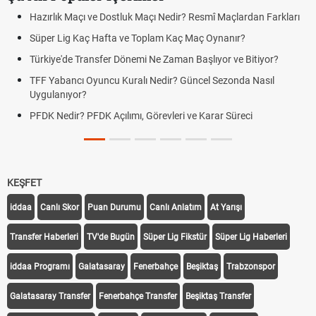
Hazırlık Maçı ve Dostluk Maçı Nedir? Resmî Maçlardan Farkları
Süper Lig Kaç Hafta ve Toplam Kaç Maç Oynanır?
Türkiye'de Transfer Dönemi Ne Zaman Başlıyor ve Bitiyor?
TFF Yabancı Oyuncu Kuralı Nedir? Güncel Sezonda Nasıl
Uygulanıyor?
PFDK Nedir? PFDK Açılımı, Görevleri ve Karar Süreci
KEŞFET
iddaa
Canlı Skor
Puan Durumu
Canlı Anlatım
At Yarışı
Transfer Haberleri
TV'de Bugün
Süper Lig Fikstür
Süper Lig Haberleri
iddaa Programı
Galatasaray
Fenerbahçe
Beşiktaş
Trabzonspor
Galatasaray Transfer
Fenerbahçe Transfer
Beşiktaş Transfer