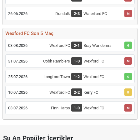
26.06.2026
Dundalk
2-3
Waterford FC
M
Wexford FC Son 5 Maç
03.08.2026
Wexford FC
2-1
Bray Wanderers
G
31.07.2026
Cobh Ramblers
1-0
Wexford FC
M
25.07.2026
Longford Town
1-2
Wexford FC
G
10.07.2026
Wexford FC
2-2
Kerry FC
B
03.07.2026
Finn Harps
1-0
Wexford FC
M
Şu An Popüler İçerikler