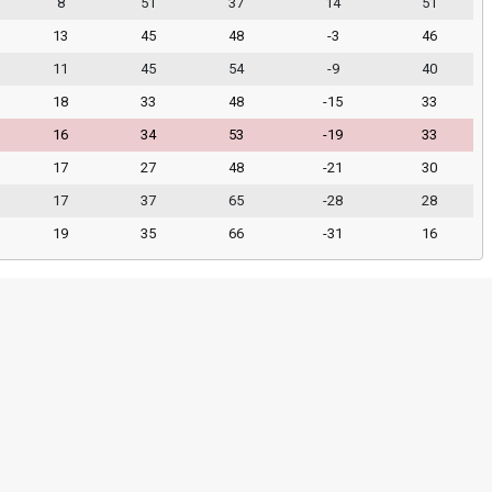
8
51
37
14
51
13
45
48
-3
46
11
45
54
-9
40
18
33
48
-15
33
16
34
53
-19
33
17
27
48
-21
30
17
37
65
-28
28
19
35
66
-31
16