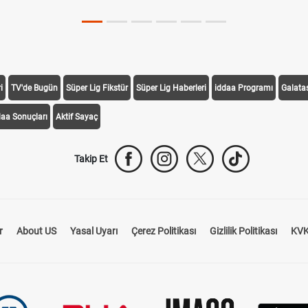
i
TV'de Bugün
Süper Lig Fikstür
Süper Lig Haberleri
iddaa Programı
Galata
daa Sonuçları
Aktif Sayaç
Takip Et
r
About US
Yasal Uyarı
Çerez Politikası
Gizlilik Politikası
KVK