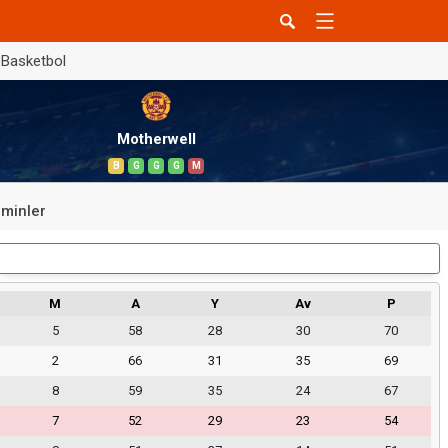
Basketbol
Motherwell
B
G
G
G
M
minler
Dış Saha
M
A
Y
Av
P
5
58
28
30
70
2
66
31
35
69
8
59
35
24
67
7
52
29
23
54