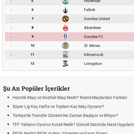
-
Hibernian
5
-
Falkirk
6
-
Dundee United
7
-
Aberdeen
8
-
Dundee FC
9
-
St. Mirren
10
-
Kilmarnock
11
-
Livingston
12
Şu An Popüler İçerikler
Hazırlık Maçı ve Dostluk Maçı Nedir? Resmî Maçlardan Farkları
Süper Lig Kaç Hafta ve Toplam Kaç Maç Oynanır?
Türkiye'de Transfer Dönemi Ne Zaman Başlıyor ve Bitiyor?
TFF Yabancı Oyuncu Kuralı Nedir? Güncel Sezonda Nasıl Uygulanı
PFDK Nedir? PFDK Açılımı, Görevleri ve Karar Süreci