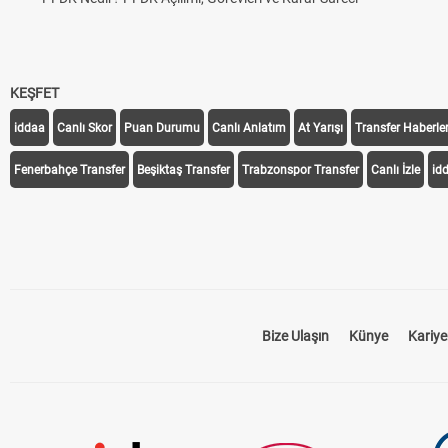
KEŞFET
iddaa
Canlı Skor
Puan Durumu
Canlı Anlatım
At Yarışı
Transfer Haberler
Fenerbahçe Transfer
Beşiktaş Transfer
Trabzonspor Transfer
Canlı İzle
id
Bize Ulaşın
Künye
Kariye