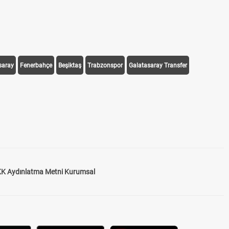
saray
Fenerbahçe
Beşiktaş
Trabzonspor
Galatasaray Transfer
K Aydınlatma Metni Kurumsal