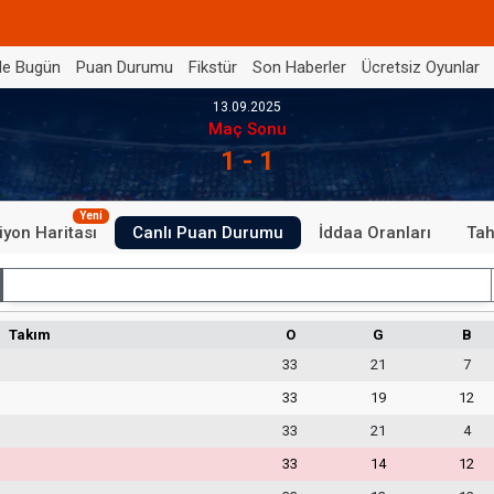
de Bugün
Puan Durumu
Fikstür
Son Haberler
Ücretsiz Oyunlar
13.09.2025
Maç Sonu
1 - 1
Yeni
iyon Haritası
Canlı Puan Durumu
İddaa Oranları
Tah
İç Saha
Takım
O
G
B
33
21
7
33
19
12
33
21
4
33
14
12