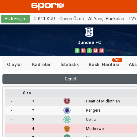
İLK11 KUR
Günün Özeti
At Yarışı Bankoları
TV'
Hızlı Erişim
Dundee FC
G
M
G
M
M
Yeni
Olaylar
Kadrolar
İstatistik
Baskı Haritası
Aks
Genel
Sıra
-
Heart of Midlothian
1
-
Rangers
2
-
Celtic
3
-
Motherwell
4