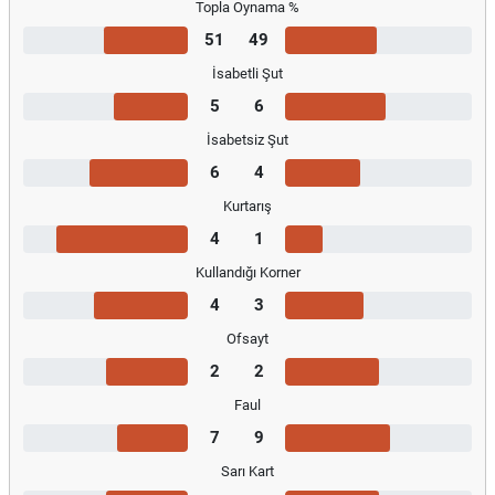
Topla Oynama %
51
49
İsabetli Şut
5
6
İsabetsiz Şut
6
4
Kurtarış
4
1
Kullandığı Korner
4
3
Ofsayt
2
2
Faul
7
9
Sarı Kart