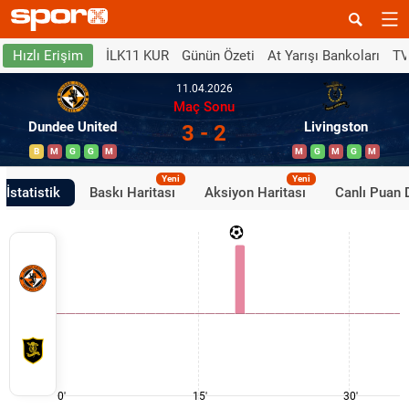
İLK11 KUR
Günün Özeti
At Yarışı Bankoları
TV
Hızlı Erişim
11.04.2026
Maç Sonu
Dundee United
Livingston
3 - 2
B
M
G
G
M
M
G
M
G
M
Yeni
Yeni
İstatistik
Baskı Haritası
Aksiyon Haritası
Canlı Puan
0'
15'
30'