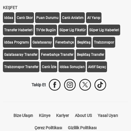
KEŞFET
iddaa
Canlı Skor
Puan Durumu
Canlı Anlatım
At Yarışı
Transfer Haberleri
TV'de Bugün
Süper Lig Fikstür
Süper Lig Haberleri
iddaa Programı
Galatasaray
Fenerbahçe
Beşiktaş
Trabzonspor
Galatasaray Transfer
Fenerbahçe Transfer
Beşiktaş Transfer
Trabzonspor Transfer
Canlı İzle
iddaa Sonuçları
Aktif Sayaç
Takip Et
Bize Ulaşın
Künye
Kariyer
About US
Yasal Uyarı
Çerez Politikası
Gizlilik Politikası