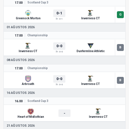
17.00
Scotland Cup 3
0-1
Greenock Morton
Inverness CT
İY: 0-1
01 AĞUSTOS 2026
17.00
Championship
0-0
Inverness CT
Dunfermline Athletic
İY: 0-0
08 AĞUSTOS 2026
17.00
Championship
0-0
Arbroath
Inverness CT
İY: 0-0
16 AĞUSTOS 2026
16.00
Scotland Cup 3
-
Heart of Midlothian
Inverness CT
21 AĞUSTOS 2026