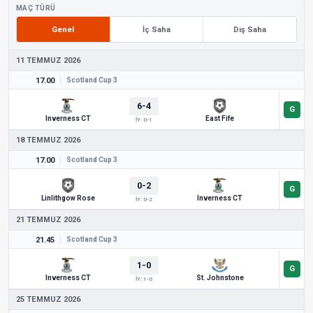
MAÇ TÜRÜ
Genel
İç Saha
Dış Saha
11 TEMMUZ 2026
17.00
Scotland Cup 3
6-4
Inverness CT
East Fife
İY: 0-1
18 TEMMUZ 2026
17.00
Scotland Cup 3
0-2
Linlithgow Rose
Inverness CT
İY: 0-2
21 TEMMUZ 2026
21.45
Scotland Cup 3
1-0
Inverness CT
St. Johnstone
İY: 1-0
25 TEMMUZ 2026