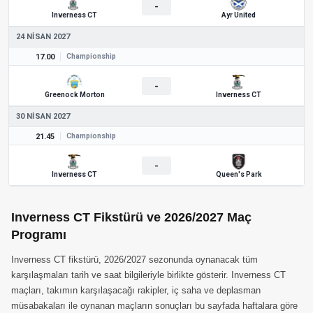
-
Inverness CT
Ayr United
24 NISAN 2027
17.00
Championship
-
Greenock Morton
Inverness CT
30 NISAN 2027
21.45
Championship
-
Inverness CT
Queen's Park
Inverness CT Fikstürü ve 2026/2027 Maç
Programı
Inverness CT fikstürü, 2026/2027 sezonunda oynanacak tüm
karşılaşmaları tarih ve saat bilgileriyle birlikte gösterir. Inverness CT
maçları, takımın karşılaşacağı rakipler, iç saha ve deplasman
müsabakaları ile oynanan maçların sonuçları bu sayfada haftalara göre