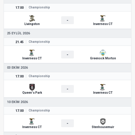
17.00
Championship
-
Livingston
Inverness CT
25 EYLÜL 2026
21.45
Championship
-
Inverness CT
Greenock Morton
03 EKIM 2026
17.00
Championship
-
Queen's Park
Inverness CT
10 EKIM 2026
17.00
Championship
-
Inverness CT
Stenhousemuir