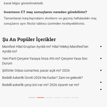
kanal bilgisi gösterilmektedir.
Inverness CT maç sonuçlarını nereden görebilirim?
Tamamlanan karşılaşmaların skorlarını ve geçmiş haftalardaki maç
sonuçlarını aynı fikstür tablosu üzerinden inceleyebilirsiniz.
Şu An Popüler İçerikler
Kuyumcular cumartesi, pazar günü açık mı? 2026 | Kuyumcular
cumartesi-pazar günü kaça kadar açık?
Hafta Sonları Yıllık İzinden Sayılır mı? Yıllık İzin Hesaplamasında
Cumartesi ve Pazar Detayı
Aras Kargo Cumartesi-pazar açık mı? 2026 Aras Kargo
Cumartesi çalışma saatleri!
Hazırlık Maçı ve Dostluk Maçı Nedir? Resmî Maçlardan Farkları
Süper Lig Kaç Hafta ve Toplam Kaç Maç Oynanır?