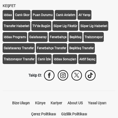
KEŞFET
iddaa
Canlı Skor
Puan Durumu
Canlı Anlatım
At Yarışı
Transfer Haberleri
TV'de Bugün
Süper Lig Fikstür
Süper Lig Haberleri
iddaa Programı
Galatasaray
Fenerbahçe
Beşiktaş
Trabzonspor
Galatasaray Transfer
Fenerbahçe Transfer
Beşiktaş Transfer
Trabzonspor Transfer
Canlı İzle
iddaa Sonuçları
Aktif Sayaç
Takip Et
Bize Ulaşın
Künye
Kariyer
About US
Yasal Uyarı
Çerez Politikası
Gizlilik Politikası