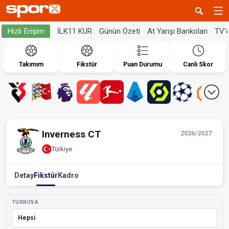
İLK11 KUR
Günün Özeti
At Yarışı Bankoları
TV'
Hızlı Erişim
Takımım
Fikstür
Puan Durumu
Canlı Skor
Inverness CT
2026/2027
Türkiye
Detay
Fikstür
Kadro
TURNUVA