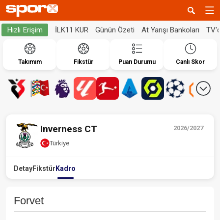
İLK11 KUR
Günün Özeti
At Yarışı Bankoları
TV'
Hızlı Erişim
Takımım
Fikstür
Puan Durumu
Canlı Skor
Inverness CT
2026/2027
Türkiye
Detay
Fikstür
Kadro
Forvet