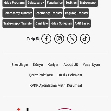
iddaa Programı
Galatasaray
Fenerbahçe
Beşiktaş
Trabzonspor
Galatasaray Transfer
Fenerbahçe Transfer
Beşiktaş Transfer
Trabzonspor Transfer
Canlı İzle
iddaa Sonuçları
Aktif Sayaç
Takip Et
Bize Ulaşın
Künye
Kariyer
About US
Yasal Uyarı
Çerez Politikası
Gizlilik Politikası
KVKK Aydınlatma Metni Kurumsal