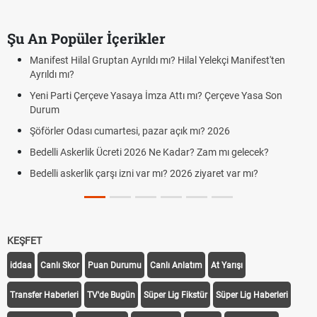
Şu An Popüler İçerikler
Manifest Hilal Gruptan Ayrıldı mı? Hilal Yelekçi Manifest'ten
Ayrıldı mı?
Yeni Parti Çerçeve Yasaya İmza Attı mı? Çerçeve Yasa Son
Durum
Şöförler Odası cumartesi, pazar açık mı? 2026
Bedelli Askerlik Ücreti 2026 Ne Kadar? Zam mı gelecek?
Bedelli askerlik çarşı izni var mı? 2026 ziyaret var mı?
KEŞFET
iddaa
Canlı Skor
Puan Durumu
Canlı Anlatım
At Yarışı
Transfer Haberleri
TV'de Bugün
Süper Lig Fikstür
Süper Lig Haberleri