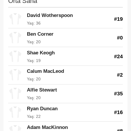
Orta Saha
David Wotherspoon
#19
Yaş: 36
Ben Corner
#0
Yaş: 20
Shae Keogh
#24
Yaş: 19
Calum MacLeod
#2
Yaş: 20
Alfie Stewart
#35
Yaş: 20
Ryan Duncan
#16
Yaş: 22
Adam MacKinnon
#8