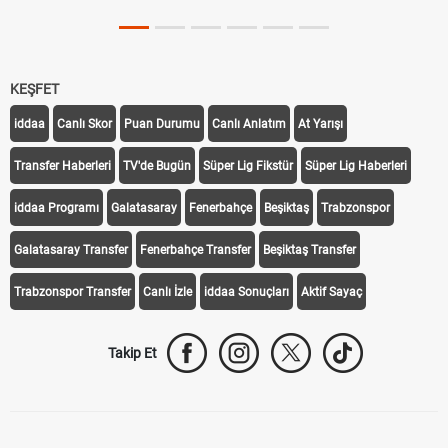
KEŞFET
iddaa
Canlı Skor
Puan Durumu
Canlı Anlatım
At Yarışı
Transfer Haberleri
TV'de Bugün
Süper Lig Fikstür
Süper Lig Haberleri
iddaa Programı
Galatasaray
Fenerbahçe
Beşiktaş
Trabzonspor
Galatasaray Transfer
Fenerbahçe Transfer
Beşiktaş Transfer
Trabzonspor Transfer
Canlı İzle
iddaa Sonuçları
Aktif Sayaç
Takip Et