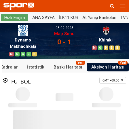
ANA SAYFA
İLK11 KUR
At Yarışı Bankoları
TV'
Hızlı Erişim
05.02.2025
Maç Sonu
Dynamo
Khimki
0 - 1
Makhachkala
M
G
B
B
B
M
G
G
G
B
Yeni
Yeni
Kadrolar
İstatistik
Baskı Haritası
Aksiyon Haritası
FUTBOL
GMT +00:00