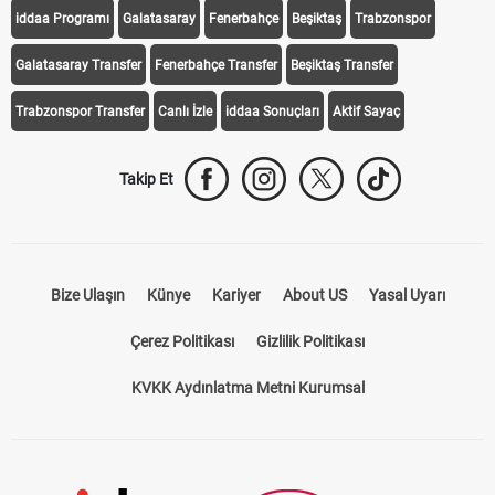
iddaa Programı
Galatasaray
Fenerbahçe
Beşiktaş
Trabzonspor
Galatasaray Transfer
Fenerbahçe Transfer
Beşiktaş Transfer
Trabzonspor Transfer
Canlı İzle
iddaa Sonuçları
Aktif Sayaç
Takip Et
Bize Ulaşın
Künye
Kariyer
About US
Yasal Uyarı
Çerez Politikası
Gizlilik Politikası
KVKK Aydınlatma Metni Kurumsal