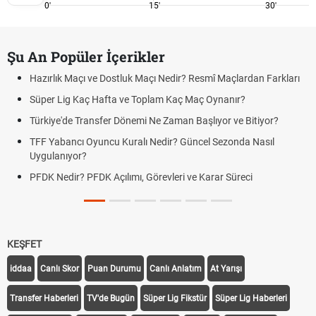
0'
15'
30'
Şu An Popüler İçerikler
Hazırlık Maçı ve Dostluk Maçı Nedir? Resmî Maçlardan Farkları
Süper Lig Kaç Hafta ve Toplam Kaç Maç Oynanır?
Türkiye'de Transfer Dönemi Ne Zaman Başlıyor ve Bitiyor?
TFF Yabancı Oyuncu Kuralı Nedir? Güncel Sezonda Nasıl
Uygulanıyor?
PFDK Nedir? PFDK Açılımı, Görevleri ve Karar Süreci
KEŞFET
iddaa
Canlı Skor
Puan Durumu
Canlı Anlatım
At Yarışı
Transfer Haberleri
TV'de Bugün
Süper Lig Fikstür
Süper Lig Haberleri