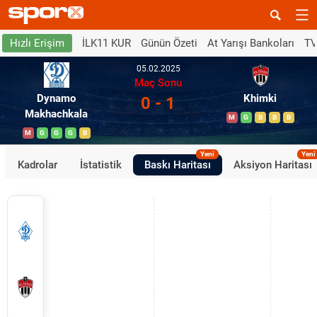
İLK11 KUR
Günün Özeti
At Yarışı Bankoları
TV
Hızlı Erişim
05.02.2025
Maç Sonu
Dynamo
Khimki
0 - 1
Makhachkala
M
G
B
B
B
M
G
G
G
B
Yeni
Yeni
Kadrolar
İstatistik
Baskı Haritası
Aksiyon Haritası